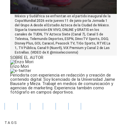
0
México y Sudáfrica se enfrentan en el partido inaugural de la
seconds
Copa Mundial 2026 este jueves 11 de junio por la Jornada 1
of
del Grupo A desde el Estadio Azteca de la Ciudad de México.
1
Sigue la transmisión EN VIVO, ONLINE y GRATIS en los
minute,
canales de TUDN, TV Azteca Siete (Canal 7), Canal 5 de
30
Televisa, Telemundo Deportes, ESPN, DirecTV Sports, DGO,
seconds
Disney Plus, GOL Caracol, Peacock TV, TiGo Sports, RTVE La
1, TV Pública, Canal 9 (Nuev9), ViX Premium y Canal 2 de Las
Estrellas. (VIDEO de X @miseleccionmx)
SOBRE EL AUTOR
Enzo Mori
Periodista con experiencia en redacción y creación de
contenido digital. Soy licenciado de la Universidad Jaime
Bausate y Meza. Trabajé en medios de comunicación y
agencias de marketing. Experiencia también como
fotógrafo en campos deportivos.
TAGS