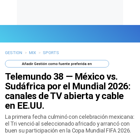
GESTION
>
MIX
>
SPORTS
Últimas Noticias
Añadir
Gestión
como fuente preferida en
Mi Bolsillo
Telemundo 38 — México vs.
Respuestas
Sudáfrica por el Mundial 2026:
canales de TV abierta y cable
Gente
en EE.UU.
Vida Laboral
La primera fecha culminó con celebración mexicana:
el Tri venció al seleccionado africado y arrancó con
Tendencias Mix
buen su participación en la Copa Mundial FIFA 2026.
Sports