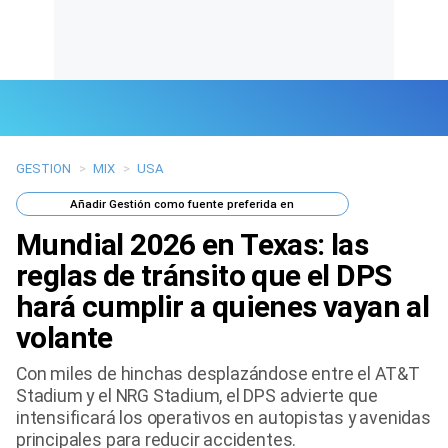
GESTION
>
MIX
>
USA
Últimas Noticias
Añadir
Gestión
como fuente preferida en
Mi Bolsillo
Mundial 2026 en Texas: las
Respuestas
reglas de tránsito que el DPS
hará cumplir a quienes vayan al
Gente
volante
Vida Laboral
Con miles de hinchas desplazándose entre el AT&T
Stadium y el NRG Stadium, el DPS advierte que
Tendencias Mix
intensificará los operativos en autopistas y avenidas
principales para reducir accidentes.
Sports