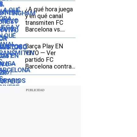
LaLiga 2026?
¿A qué hora juega
Horarios y canales
y en qué canal
TV
transmiten FC
Barcelona vs.
Udinese EN VIVO
por amistoso en
Barça Play EN
EE.UU., México y
VIVO — Ver
España?
partido FC
Barcelona contra
Nottingham
Forest y Udinese
EN DIRECTO por
TV online