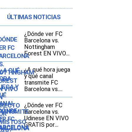
ÚLTIMAS NOTICIAS
¿Dónde ver FC
Barcelona vs.
Nottingham
Forest EN VIVO
EN DIRECTO por
amistoso 2026?
¿A qué hora juega
y qué canal
transmite FC
Barcelona vs.
Nottingham
Forest EN VIVO
¿Dónde ver FC
por amistoso
Barcelona vs.
2026?
Udinese EN VIVO
GRATIS por
amistoso de