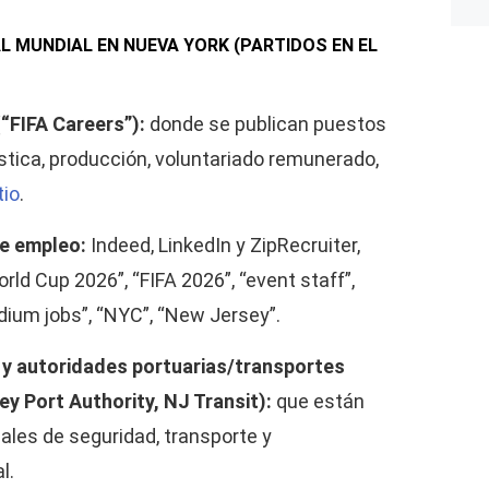
 MUNDIAL EN NUEVA YORK (PARTIDOS EN EL
(“FIFA Careers”):
donde se publican puestos
ística, producción, voluntariado remunerado,
tio
.
e empleo:
Indeed, LinkedIn y ZipRecruiter,
ld Cup 2026”, “FIFA 2026”, “event staff”,
tadium jobs”, “NYC”, “New Jersey”.
ad y autoridades portuarias/transportes
y Port Authority, NJ Transit):
que están
les de seguridad, transporte y
l.