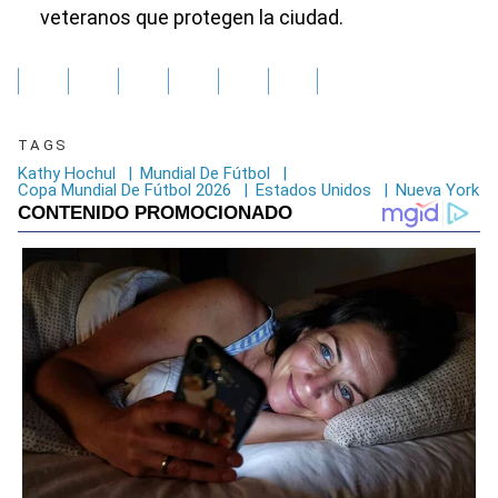
veteranos que protegen la ciudad.
TAGS
Kathy Hochul
|
Mundial De Fútbol
|
Copa Mundial De Fútbol 2026
|
Estados Unidos
|
Nueva York