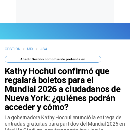
GESTION
>
MIX
>
USA
Últimas Noticias
Añadir
Gestión
como fuente preferida en
Mi Bolsillo
Kathy Hochul confirmó que
Respuestas
regalará boletos para el
Mundial 2026 a ciudadanos de
Gente
Nueva York: ¿quiénes podrán
Vida Laboral
acceder y cómo?
Tendencias Mix
La gobernadora Kathy Hochul anunció la entrega de
entradas gratuitas para partidos del Mundial 2026 en
Sports