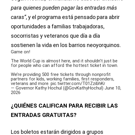
para quienes pueden pagar las entradas más
caras”
, y el programa está pensado para abrir
oportunidades a familias trabajadoras,
socorristas y veteranos que día a día
sostienen la vida en los barrios neoyorquinos.
Game on!
The World Cup is almost here, and it shouldn’t just be
for people who can afford the hottest ticket in town.
We’re providing 500 free tickets through nonprofit
partners for kids, working families, first responders,
veterans and more.
pic.twitter.com/T01ZzibhKr
— Governor Kathy Hochul (@GovKathyHochul)
June 10,
2026
¿QUIÉNES CALIFICAN PARA RECIBIR LAS
ENTRADAS GRATUITAS?
Los boletos estarán dirigidos a grupos