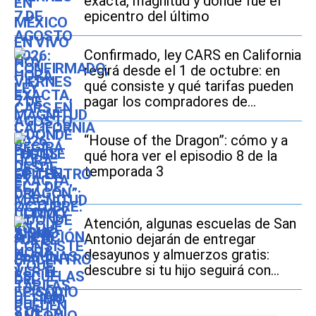
exacta, magnitud y dónde fue el
epicentro del último
Confirmado, ley CARS en California
regirá desde el 1 de octubre: en
qué consiste y qué tarifas pueden
pagar los compradores de
vehículos usados
“House of the Dragon”: cómo y a
qué hora ver el episodio 8 de la
temporada 3
Atención, algunas escuelas de San
Antonio dejarán de entregar
desayunos y almuerzos gratis:
descubre si tu hijo seguirá con
este beneficio durante el ciclo
escolar 2026-2027