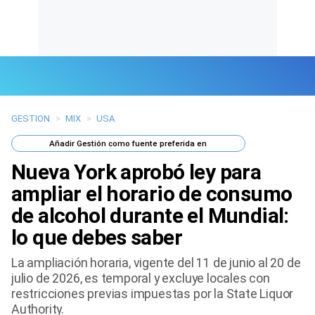
GESTION
>
MIX
>
USA
Últimas Noticias
Añadir
Gestión
como fuente preferida en
Mi Bolsillo
Nueva York aprobó ley para
Respuestas
ampliar el horario de consumo
de alcohol durante el Mundial:
Gente
lo que debes saber
Vida Laboral
La ampliación horaria, vigente del 11 de junio al 20 de
julio de 2026, es temporal y excluye locales con
Tendencias Mix
restricciones previas impuestas por la State Liquor
Authority.
Sports