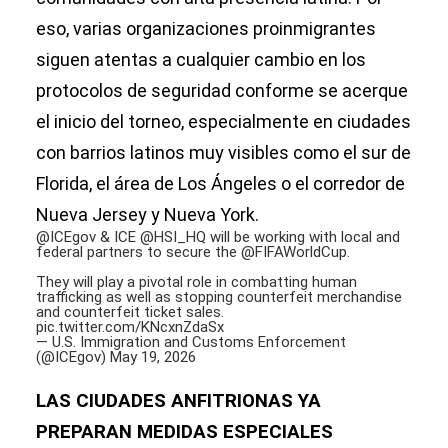
eso, varias organizaciones proinmigrantes
siguen atentas a cualquier cambio en los
protocolos de seguridad conforme se acerque
el inicio del torneo, especialmente en ciudades
con barrios latinos muy visibles como el sur de
Florida, el área de Los Ángeles o el corredor de
Nueva Jersey y Nueva York.
@ICEgov
& ICE
@HSI_HQ
will be working with local and
federal partners to secure the
@FIFAWorldCup
.
They will play a pivotal role in combatting human
trafficking as well as stopping counterfeit merchandise
and counterfeit ticket sales.
pic.twitter.com/KNcxnZdaSx
— U.S. Immigration and Customs Enforcement
(@ICEgov)
May 19, 2026
LAS CIUDADES ANFITRIONAS YA
PREPARAN MEDIDAS ESPECIALES