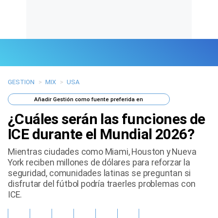
GESTION
>
MIX
>
USA
Últimas Noticias
Añadir
Gestión
como fuente preferida en
Mi Bolsillo
¿Cuáles serán las funciones de
Respuestas
ICE durante el Mundial 2026?
Mientras ciudades como Miami, Houston y Nueva
Gente
York reciben millones de dólares para reforzar la
seguridad, comunidades latinas se preguntan si
Vida Laboral
disfrutar del fútbol podría traerles problemas con
ICE.
Tendencias Mix
Sports