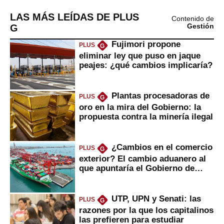
LAS MÁS LEÍDAS DE PLUS
Contenido de
G
Gestión
Fujimori propone
PLUS
G
eliminar ley que puso en jaque
peajes: ¿qué cambios implicaría?
Plantas procesadoras de
PLUS
G
oro en la mira del Gobierno: la
propuesta contra la minería ilegal
¿Cambios en el comercio
PLUS
G
exterior? El cambio aduanero al
que apuntaría el Gobierno de
Fujimori
UTP, UPN y Senati: las
PLUS
G
razones por la que los capitalinos
las prefieren para estudiar