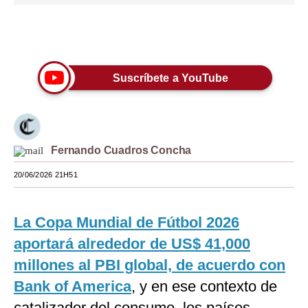
Moda
Únete a nuestro canal
Estilos
Mundo
Suscríbete a YouTube
EEUU
México
Fernando Cuadros Concha
España
20/06/2026 21H51
Internacional
Tecnología
La Copa Mundial de Fútbol 2026
Club del Suscriptor
aportará alrededor de US$ 41,000
millones al PBI global, de acuerdo con
Mix
Bank of America
, y en ese contexto de
G de Gestión
catalizador del consumo, los países