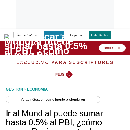
Últimas Noticias
Empresas G
Empresas
G de Gestión
Finanzas
Lo último
Peru Quiosco
SUSCRÍBETE
Portada
EXCLUSIVO PARA SUSCRIPTORES
Empresas
PLUS
G
Management & Empleo
GESTION
>
ECONOMIA
Economía
Añadir
Gestión
como fuente preferida en
Mercados
Ir al Mundial puede sumar
Perú
hasta 0.5% al PBI, ¿cómo
Política