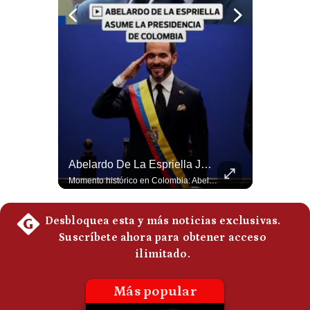
Politica
De
Cookies
Preguntas
Frecuentes
¿Por Qué EE.UU. Necesita Desesperadamente Al Golfo? | Gestión Mundo
Abelardo De La Espriella Juramenta Como Nuevo Presidente | Gestión Mundo
Esteban Silva, politólogo internacional, explica que Estados Unidos necesita el apoyo territorial y marítimo de sus aliados del Golfo para operar cerca de Irán. Según su análisis, Teherán busca amenazar su estabilidad energética y económica para que estos gobiernos presionen a Washington y lo obliguen a negociar. #Iran #EEUU #Geopolitica #NoticiasInternacionales #Shorts 👉 Suscríbete y activa la campana para no perderte nuestro análisis diario. 🌎 Síguenos en nuestras redes sociales: 📌 Web oficial: https://gestion.pe/mundo/ 📌 LinkedIn: http://bit.ly/3HYIET0 📌 X (Twitter): http://bit.ly/4noZtX9 📌 TikTok: http://bit.ly/4evB6TO
Momento histórico en Colombia: Abelardo de la Espriella prestó juramento y recibió la banda presidencial en la Arena USC de Cali, convirtiéndose oficialmente en el nuevo Presidente de la República para el periodo 2026-2030. Por primera vez en la historia reciente del país, la investidura presidencial se celebró fuera de Bogotá. ¿Qué opinas del inicio de este nuevo mandato constitucional? #DeLaEspriella #Colombia #PosesionPresidencial #Cali #Shorts 👉 Suscríbete y activa la campana para no perderte nuestro análisis diario. 🌎 Síguenos en nuestras redes sociales: 📌 Web oficial: https://gestion.pe/mundo/ 📌 LinkedIn: http://bit.ly/3HYIET0 📌 X (Twitter): http://bit.ly/4noZtX9 📌 TikTok: http://bit.ly/4evB6TO