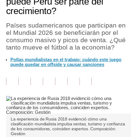
puede Perú ser parte del
crecimiento?
Tu Dinero
Finanzas Personales
Países sudamericanos que participan en
el Mundial 2026 se beneficiarán por el
Inmobiliarias
consumo masivo y picos de venta. ¿Qué
tanto mueve el fútbol a la economía?
Plus G
Pollas mundialistas en el trabajo: cuándo este juego
Opinión
puede quedar en offside y causar sanciones
Editorial
Pregunta de hoy
Blogs
Tendencias
La experiencia de Rusia 2018 evidenció cómo una
Lujo
clasificación mundialista impulsa ventas, turismo y confianza
de los consumidores, coinciden expertos. Composición:
Gestión
Viajes