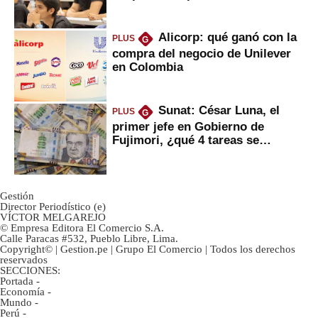
Alicorp: qué ganó con la
PLUS
G
compra del negocio de Unilever
en Colombia
Sunat: César Luna, el
PLUS
G
primer jefe en Gobierno de
Fujimori, ¿qué 4 tareas se
marcan urgentes?
Gestión
Director Periodístico (e)
VÍCTOR MELGAREJO
© Empresa Editora El Comercio S.A.
Calle Paracas #532, Pueblo Libre, Lima.
Copyright© | Gestion.pe | Grupo El Comercio | Todos los derechos
reservados
SECCIONES:
Portada
-
Economía
-
Mundo
-
Perú
-