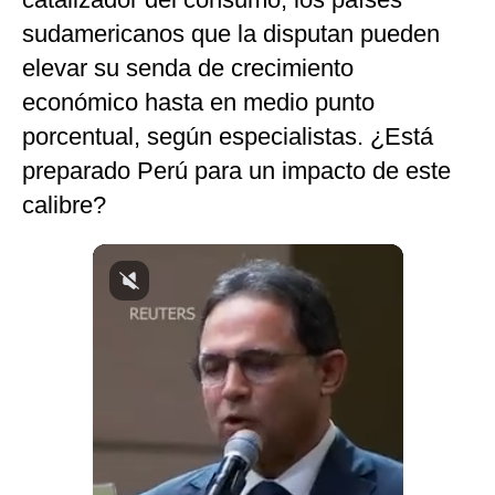
Notas Contratadas
sudamericanos que la disputan pueden
elevar su senda de crecimiento
Podcast
económico hasta en medio punto
Gestión TV
porcentual, según especialistas. ¿Está
Videos
preparado Perú para un impacto de este
calibre?
Fotogalerías
gestion.pe
¿quiénes
Somos?
Términos
Y
Condiciones
Política
De
Privacidad