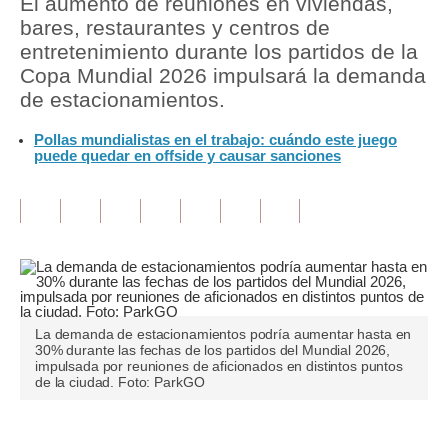
El aumento de reuniones en viviendas,
bares, restaurantes y centros de
Tu Dinero
entretenimiento durante los partidos de la
Copa Mundial 2026 impulsará la demanda
Finanzas Personales
de estacionamientos.
Inmobiliarias
Pollas mundialistas en el trabajo: cuándo este juego
puede quedar en offside y causar sanciones
Plus G
Opinión
Editorial
Pregunta de hoy
Blogs
La demanda de estacionamientos podría aumentar hasta en
30% durante las fechas de los partidos del Mundial 2026,
Tendencias
impulsada por reuniones de aficionados en distintos puntos
de la ciudad. Foto: ParkGO
Lujo
Viajes
Únete a nuestro canal