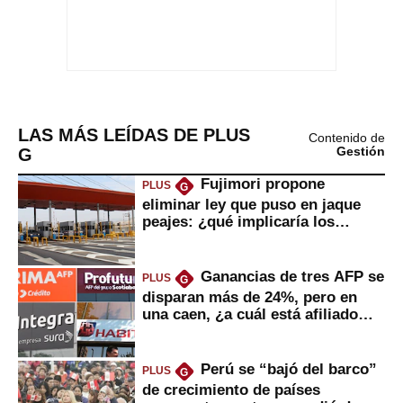
LAS MÁS LEÍDAS DE PLUS
Contenido de
G
Gestión
Fujimori propone
PLUS
G
eliminar ley que puso en jaque
peajes: ¿qué implicaría los
usuarios?
Ganancias de tres AFP se
PLUS
G
disparan más de 24%, pero en
una caen, ¿a cuál está afiliado
usted?
Perú se “bajó del barco”
PLUS
G
de crecimiento de países