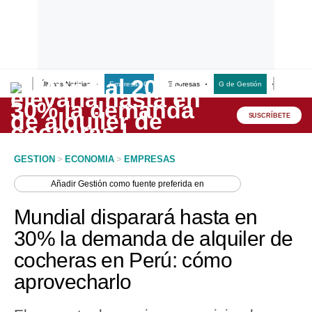
Últimas Noticias
Empresas G
Empresas
G de Gestión
Finanzas
Lo último
Peru Quiosco
SUSCRÍBETE
Portada
GESTION
>
ECONOMIA
>
EMPRESAS
Empresas
Añadir
Gestión
como fuente preferida en
Management & Empleo
Mundial disparará hasta en
Economía
30% la demanda de alquiler de
cocheras en Perú: cómo
Mercados
aprovecharlo
Perú
Política