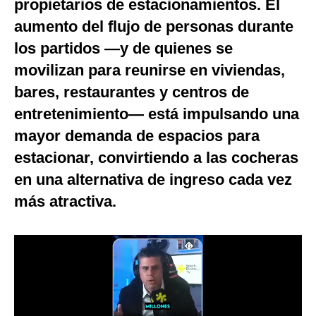
propietarios de estacionamientos. El
Notas Contratadas
aumento del flujo de personas durante
Podcast
los partidos —y de quienes se
movilizan para reunirse en viviendas,
Gestión TV
bares, restaurantes y centros de
Videos
entretenimiento— está impulsando una
Fotogalerías
mayor demanda de espacios para
estacionar, convirtiendo a las cocheras
en una alternativa de ingreso cada vez
gestion.pe
más atractiva.
¿quiénes
Somos?
Términos
Y
Condiciones
Política
De
Privacidad