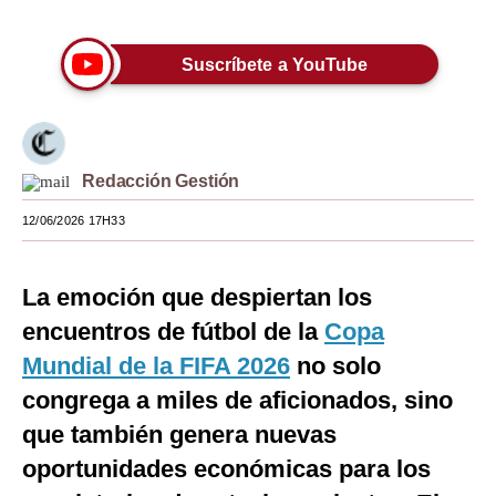
Moda
Suscríbete a YouTube
Estilos
Mundo
EEUU
Redacción Gestión
México
12/06/2026 17H33
España
La emoción que despiertan los
Internacional
encuentros de fútbol de la
Copa
Tecnología
Mundial de la FIFA 2026
no solo
Club del Suscriptor
congrega a miles de aficionados, sino
que también genera nuevas
Mix
oportunidades económicas para los
G de Gestión