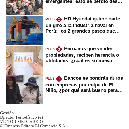
emergentes: esto se perdió desde
2022
HD Hyundai quiere darle
PLUS
G
un giro a la industria naval en
Perú: los 2 grandes pasos que
daría
Peruanos que venden
PLUS
G
propiedades, reciben herencia o
utilidades: ¿cuál es su nueva
inversión clave?
Bancos se pondrán duros
PLUS
G
con empresas por culpa de El
Niño, ¿por qué será bueno para
ahorristas?
Gestión
Director Periodístico (e)
VÍCTOR MELGAREJO
© Empresa Editora El Comercio S.A.