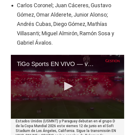
Carlos Coronel; Juan Cáceres, Gustavo
Gómez, Omar Alderete, Junior Alonso;
Andrés Cubas, Diego Gómez, Mathías
Villasanti; Miguel Almirón, Ramón Sosa y
Gabriel Ávalos.
TiGo Sports EN VIVO — ver partido Estados Unidos (USMNT) vs. Paraguay por Fútbol TV y Online | VIDEO
0
Estados Unidos (USMNT) y Paraguay debutan en el grupo D
seconds
de la Copa Mundial 2026 este viernes 12 de junio en el SoFi
of
Stadium de Los Ángeles, California. Sigue la transmisión EN