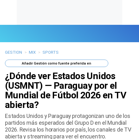
GESTION
>
MIX
>
SPORTS
Últimas Noticias
Añadir
Gestión
como fuente preferida en
Mi Bolsillo
¿Dónde ver Estados Unidos
Respuestas
(USMNT) — Paraguay por el
Mundial de Fútbol 2026 en TV
Gente
abierta?
Vida Laboral
Estados Unidos y Paraguay protagonizan uno de los
partidos más esperados del Grupo D en el Mundial
Tendencias Mix
2026. Revisa los horarios por país, los canales de TV
abierta y streaming para ver el encuentro.
Sports