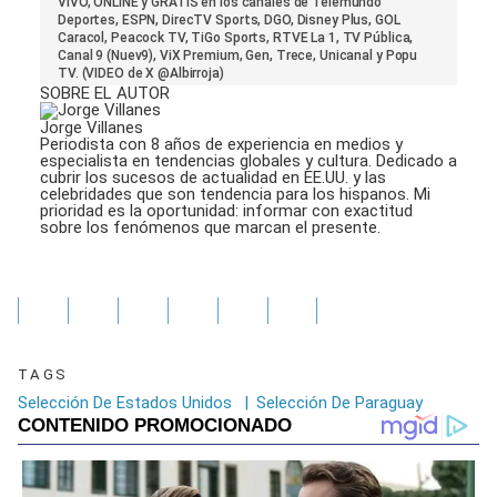
28
VIVO, ONLINE y GRATIS en los canales de Telemundo
seconds
Deportes, ESPN, DirecTV Sports, DGO, Disney Plus, GOL
Caracol, Peacock TV, TiGo Sports, RTVE La 1, TV Pública,
Canal 9 (Nuev9), ViX Premium, Gen, Trece, Unicanal y Popu
TV. (VIDEO de X @Albirroja)
SOBRE EL AUTOR
Jorge Villanes
Periodista con 8 años de experiencia en medios y
especialista en tendencias globales y cultura. Dedicado a
cubrir los sucesos de actualidad en EE.UU. y las
celebridades que son tendencia para los hispanos. Mi
prioridad es la oportunidad: informar con exactitud
sobre los fenómenos que marcan el presente.
TAGS
Selección De Estados Unidos
|
Selección De Paraguay