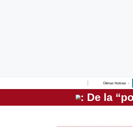
Lo último
Peru Quiosco
Portada
Empresas
Management & Empleo
Economía
Últimas Noticias
Mercados
Perú
Política
Tu Dinero