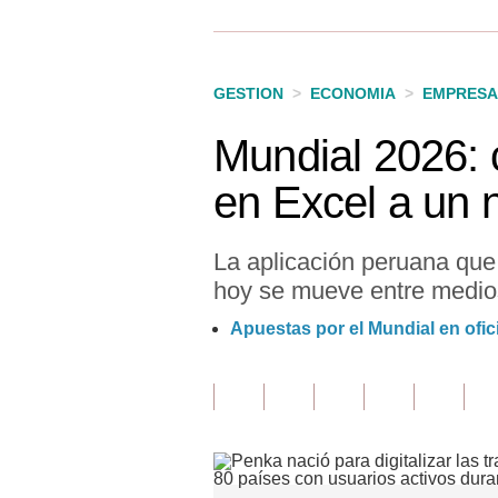
Finanzas Personales
Inmobiliarias
GESTION
>
ECONOMIA
>
EMPRESA
Plus G
Mundial 2026: 
Opinión
en Excel a un 
Editorial
Pregunta de hoy
La aplicación peruana que
hoy se mueve entre medios
Blogs
Apuestas por el Mundial en ofi
Tendencias
Lujo
Viajes
Moda