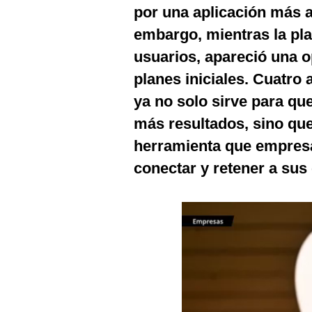
Podcast
por una aplicación más 
embargo, mientras la pl
Gestión TV
usuarios, apareció una o
Videos
planes iniciales. Cuatro
Fotogalerías
ya no solo sirve para qu
más resultados, sino que
herramienta que empresas
gestion.pe
conectar y retener a sus
¿quiénes
Somos?
Términos
Y
Condiciones
Política
De
Privacidad
Politica