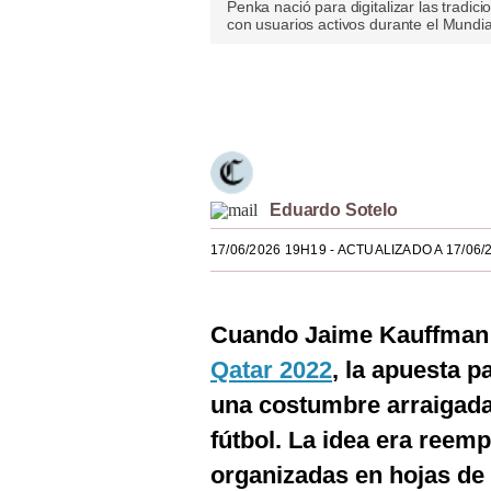
Penka nació para digitalizar las tradi
Estilos
con usuarios activos durante el Mundi
Mundo
Únete a nuestro canal
EEUU
México
España
Eduardo Sotelo
Internacional
17/06/2026 19H19
- ACTUALIZADO A 17/06/
Tecnología
Club del Suscriptor
Cuando Jaime Kauffman 
Qatar 2022
, la apuesta pa
Mix
una costumbre arraigada 
G de Gestión
fútbol. La idea era reemp
Notas Contratadas
organizadas en hojas de