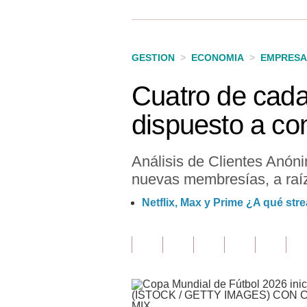
Finanzas Personales
Inmobiliarias
GESTION
>
ECONOMIA
>
EMPRESA
Plus G
Cuatro de cada
Opinión
dispuesto a con
Editorial
Pregunta de hoy
Análisis de Clientes Anón
nuevas membresías, a raíz 
Blogs
Netflix, Max y Prime ¿A qué st
Tendencias
Lujo
Viajes
Moda