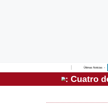
Lo último
Peru Quiosco
Portada
Empresas
Management & Empleo
Economía
Últimas Noticias
Mercados
Perú
Política
Tu Dinero