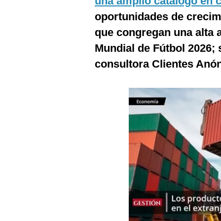
una amplio catálogo en 
Podcast
oportunidades de crecimi
Gestión TV
que congregan una alta 
Videos
Mundial de Fútbol 2026; 
consultora Clientes Anó
Fotogalerías
gestion.pe
¿quiénes
Somos?
Términos
Y
Condiciones
Política
De
Privacidad
Politica