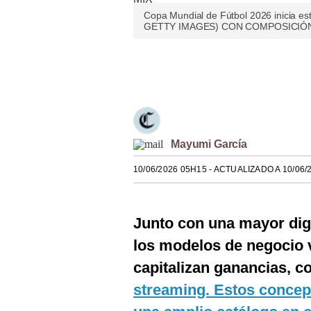
Estilos
Copa Mundial de Fútbol 2026 inicia e
GETTY IMAGES) CON COMPOSICIÓN
Mundo
Únete a nuestro canal
EEUU
México
España
Mayumi García
Internacional
10/06/2026 05H15
- ACTUALIZADO A 10/06/
Tecnología
Club del Suscriptor
Junto con una mayor dig
Mix
los modelos de negocio 
G de Gestión
capitalizan ganancias, c
streaming. Estos concep
Notas Contratadas