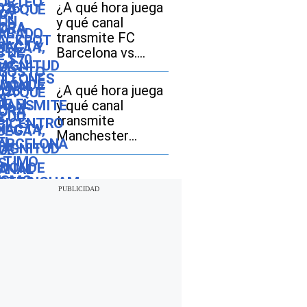
dónde fue el
¿A qué hora juega
epicentro del
y qué canal
último
transmite FC
Barcelona vs.
Nottingham
Forest EN VIVO
¿A qué hora juega
hoy por amistoso
y qué canal
2026?
transmite
Manchester
United vs. PSG EN
VIVO hoy por
amistoso 2026 en
España, México y
EE.UU.?