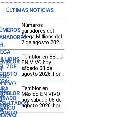
ÚLTIMAS NOTICIAS
Números
ganadores del
Mega Millions del
7 de agosto 2026:
mira los
resultados del
Temblor en EE.UU.
sorteo con
EN VIVO hoy,
jackpot de $70
sábado 08 de
millones en EE.UU.
agosto 2026: hora
exacta, magnitud y
dónde fue el
Temblor en
epicentro del
México EN VIVO
último sismo
hoy sábado 08 de
agosto 2026: hora
exacta, magnitud y