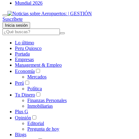
Mundial 2026
Suscríbete
Inicia sesión
Lo último
Peru Quiosco
Portada
Empresas
Management & Empleo
Economía
Mercados
Perú
Política
Tu Dinero
Finanzas Personales
Inmobiliarias
Plus G
Opinión
Editorial
Pregunta de hoy
Blogs