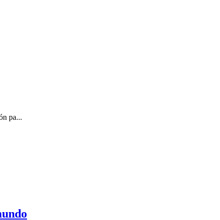
ón pa...
 mundo