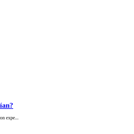
rían?
on expe...