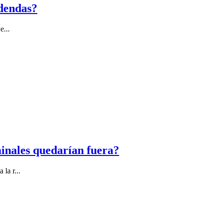
adendas?
e...
inales quedarían fuera?
la r...