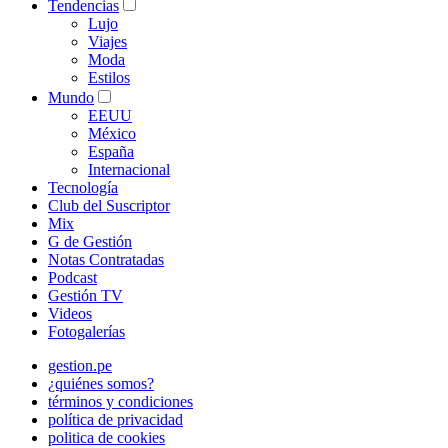
Tendencias
Lujo
Viajes
Moda
Estilos
Mundo
EEUU
México
España
Internacional
Tecnología
Club del Suscriptor
Mix
G de Gestión
Notas Contratadas
Podcast
Gestión TV
Videos
Fotogalerías
gestion.pe
¿quiénes somos?
términos y condiciones
política de privacidad
politica de cookies