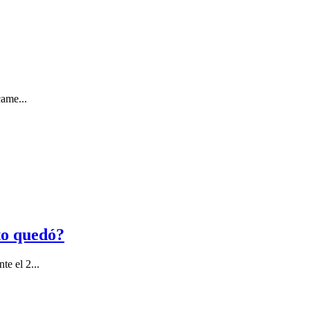
came...
sto quedó?
e el 2...