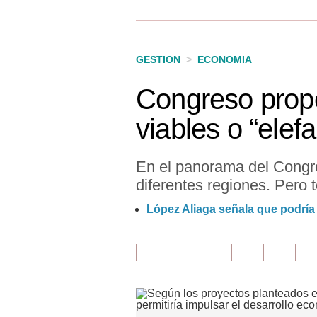
Finanzas Personales
Inmobiliarias
GESTION
>
ECONOMIA
Plus G
Congreso propo
Opinión
viables o “elef
Editorial
Pregunta de hoy
En el panorama del Congr
diferentes regiones. Pero
Blogs
López Aliaga señala que podría 
Tendencias
Lujo
Viajes
Moda