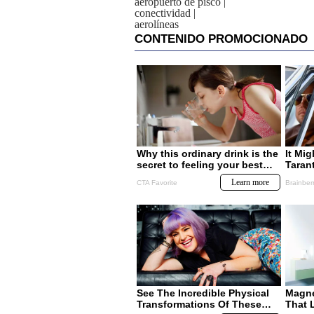
aeropuerto de pisco
|
conectividad
|
aerolíneas