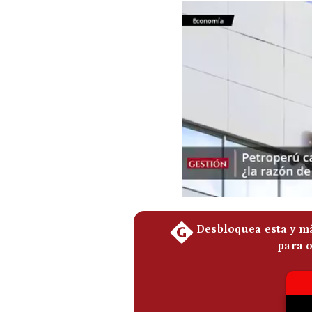
Podcast
Gestión TV
Videos
Fotogalerías
gestion.pe
¿quiénes
Somos?
Términos
Y
Condiciones
Política
De
Privacidad
Politica