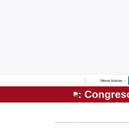
Lo último
Peru Quiosco
Portada
Empresas
Management & Empleo
Economía
Últimas Noticias
Mercados
Perú
Política
Tu Dinero