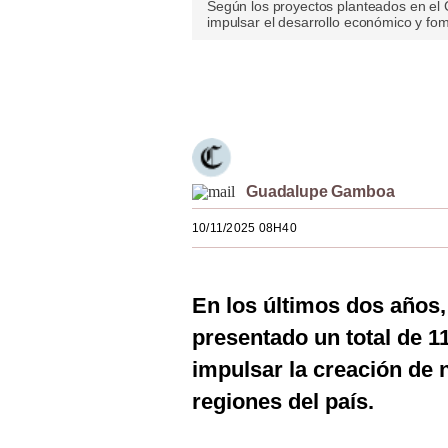
Según los proyectos planteados en el 
Estilos
impulsar el desarrollo económico y fom
Mundo
Únete a nuestro canal
EEUU
México
España
Guadalupe Gamboa
Internacional
10/11/2025 08H40
Tecnología
Club del Suscriptor
En los últimos dos años,
presentado un total de 1
Mix
impulsar la creación de 
G de Gestión
regiones del país.
Notas Contratadas