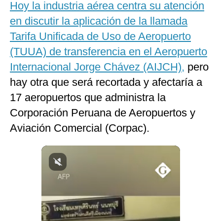
Hoy la industria aérea centra su atención
Notas Contratadas
en discutir la aplicación de la llamada
Podcast
Tarifa Unificada de Uso de Aeropuerto
(TUUA) de transferencia en el Aeropuerto
Gestión TV
Internacional Jorge Chávez (AIJCH),
pero
Videos
hay otra que será recortada y afectaría a
Fotogalerías
17 aeropuertos que administra la
Corporación Peruana de Aeropuertos y
Aviación Comercial (Corpac).
gestion.pe
¿quiénes
Somos?
Términos
Y
Condiciones
Política
De
Privacidad