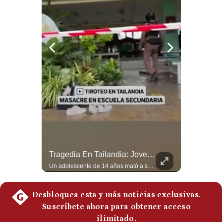
Politica
De
Cookies
Preguntas
Frecuentes
Felipe VI Se Reúne Con De La Espriella Antes De La Investidura | Gestión Mundo
Tragedia En Tailandia: Joven De 14 Años Ataca A Su Familia Y Colegio | Gestión Mundo
El rey Felipe VI de España llegó a Cali para reunirse con el presidente electo de Colombia, Abelardo de la Espriella, horas antes de su histórica investidura presidencial. Un encuentro clave que refuerza las relaciones diplomáticas y bilaterales entre ambas naciones antes de la ceremonia oficial. ¿Qué opinas sobre el papel diplomático de España en la política latinoamericana? #FelipeVI #DeLaEspriella #Colombia #Espana #PoliticaInternacional #Shorts 👉 Suscríbete y activa la campana para no perderte nuestro análisis diario. 🌎 Síguenos en nuestras redes sociales: 📌 Web oficial: https://gestion.pe/mundo/ 📌 LinkedIn: http://bit.ly/3HYIET0 📌 X (Twitter): http://bit.ly/4noZtX9 📌 TikTok: http://bit.ly/4evB6TO
Un adolescente de 14 años mató a sus abuelos y luego atacó su colegio de secundaria en Tailandia, dejando cinco fallecidos adicionales y más de 30 heridos antes de quitarse la vida. Según las autoridades y el primer ministro Anutin Charnvirakul, el hecho habría sido motivado por estrés académico extremo. El suceso reabre el debate sobre la alta posesión de armas de fuego en el país asiático. #Tailandia #Noticias #UltimaHora #NoticiasInternacionales #Shorts 👉 Suscríbete y activa la campana para no perderte nuestro análisis diario. 🌎 Síguenos en nuestras redes sociales: 📌 Web oficial: https://gestion.pe/mundo/ 📌 LinkedIn: http://bit.ly/3HYIET0 📌 X (Twitter): http://bit.ly/4noZtX9 📌 TikTok: http://bit.ly/4evB6TO