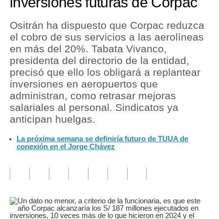
inversiones futuras de Corpac
Tu Dinero
Ositrán ha dispuesto que Corpac reduzca
el cobro de sus servicios a las aerolíneas
Finanzas Personales
en más del 20%. Tabata Vivanco,
Inmobiliarias
presidenta del directorio de la entidad,
precisó que ello los obligará a replantear
Plus G
inversiones en aeropuertos que
administran, como retrasar mejoras
Opinión
salariales al personal. Sindicatos ya
Editorial
anticipan huelgas.
Pregunta de hoy
La próxima semana se definiría futuro de TUUA de
conexión en el Jorge Chávez
Blogs
Tendencias
Lujo
Viajes