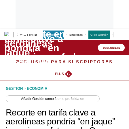
Últimas Noticias
Empresas G
Empresas
G de Gestión
Finanzas
Lo último
Peru Quiosco
SUSCRÍBETE
Portada
EXCLUSIVO PARA SUSCRIPTORES
Empresas
PLUS
G
Management & Empleo
GESTION
>
ECONOMIA
Economía
Añadir
Gestión
como fuente preferida en
Mercados
Recorte en tarifa clave a
Perú
aerolíneas pondría “en jaque”
Política