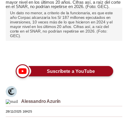
Moda
Un dato no menor, a criterio de la funcionaria, es que este
año Corpac alcanzaría los S/ 187 millones ejecutados en
Estilos
inversiones, 10 veces más de lo que hicieron en 2024 y el
mayor nivel en los últimos 20 años. Cifras así, a raíz del
Mundo
corte en el SNAR, no podrían repetirse en 2026. (Foto:
GEC).
EEUU
Únete a nuestro canal
México
España
Suscríbete a YouTube
Internacional
Tecnología
Club del Suscriptor
Alessandro Azurín
Mix
28/11/2025 16H25
G de Gestión