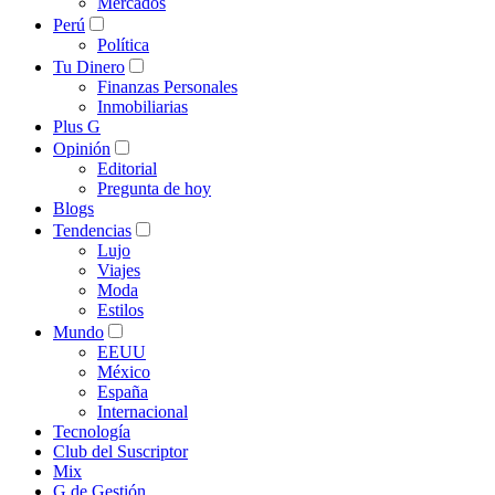
Mercados
Perú
Política
Tu Dinero
Finanzas Personales
Inmobiliarias
Plus G
Opinión
Editorial
Pregunta de hoy
Blogs
Tendencias
Lujo
Viajes
Moda
Estilos
Mundo
EEUU
México
España
Internacional
Tecnología
Club del Suscriptor
Mix
G de Gestión