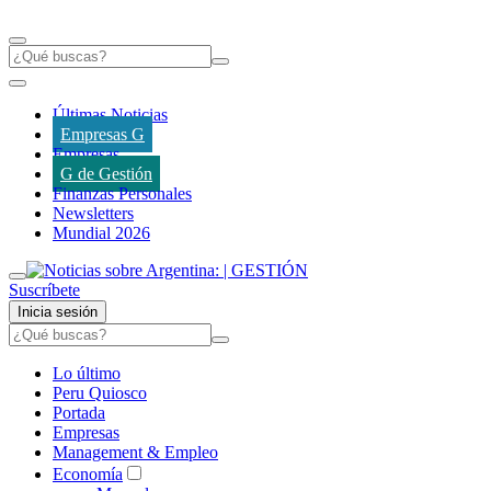
Últimas Noticias
Empresas G
Empresas
G de Gestión
Finanzas Personales
Newsletters
Mundial 2026
Suscríbete
Inicia sesión
Lo último
Peru Quiosco
Portada
Empresas
Management & Empleo
Economía