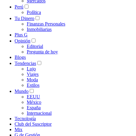
Mercados
Perú
Política
Tu Dinero
Finanzas Personales
Inmobiliarias
Plus G
Opinión
Editorial
Pregunta de hoy
Blogs
Tendencias
Lujo
Viajes
Moda
Estilos
Mundo
EEUU
México
España
Internacional
Tecnología
Club del Suscriptor
Mix
G de Gestión