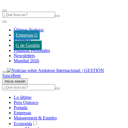
Últimas Noticias
Empresas G
Empresas
G de Gestión
Finanzas Personales
Newsletters
Mundial 2026
Suscríbete
Inicia sesión
Lo último
Peru Quiosco
Portada
Empresas
Management & Empleo
Economía