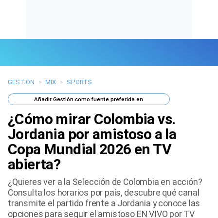
GESTION
>
MIX
>
SPORTS
Últimas Noticias
Añadir
Gestión
como fuente preferida en
Mi Bolsillo
¿Cómo mirar Colombia vs.
Respuestas
Jordania por amistoso a la
Copa Mundial 2026 en TV
Gente
abierta?
Vida Laboral
¿Quieres ver a la Selección de Colombia en acción?
Consulta los horarios por país, descubre qué canal
Tendencias Mix
transmite el partido frente a Jordania y conoce las
opciones para seguir el amistoso EN VIVO por TV
Sports