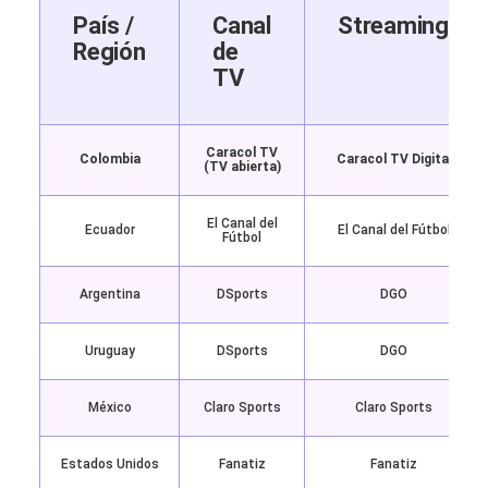
País /
Canal
Streaming
Región
de
TV
Caracol TV
Colombia
Caracol TV Digital
(TV abierta)
El Canal del
Ecuador
El Canal del Fútbol
Fútbol
Argentina
DSports
DGO
Uruguay
DSports
DGO
México
Claro Sports
Claro Sports
Estados Unidos
Fanatiz
Fanatiz