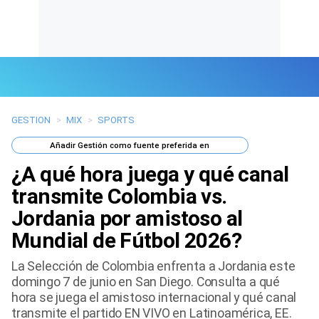
GESTION
>
MIX
>
SPORTS
Últimas Noticias
Añadir
Gestión
como fuente preferida en
Mi Bolsillo
¿A qué hora juega y qué canal
Respuestas
transmite Colombia vs.
Jordania por amistoso al
Gente
Mundial de Fútbol 2026?
Vida Laboral
La Selección de Colombia enfrenta a Jordania este
domingo 7 de junio en San Diego. Consulta a qué
Tendencias Mix
hora se juega el amistoso internacional y qué canal
transmite el partido EN VIVO en Latinoamérica, EE.
Sports