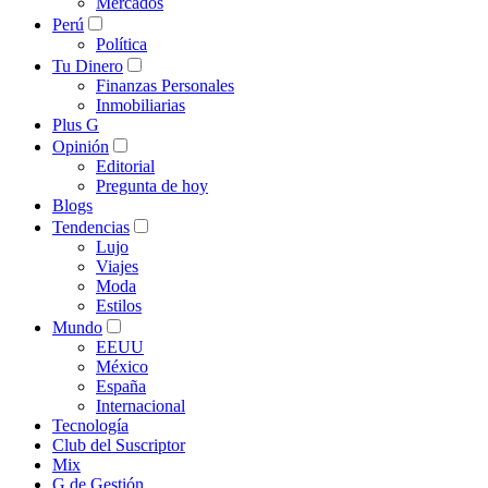
Mercados
Perú
Política
Tu Dinero
Finanzas Personales
Inmobiliarias
Plus G
Opinión
Editorial
Pregunta de hoy
Blogs
Tendencias
Lujo
Viajes
Moda
Estilos
Mundo
EEUU
México
España
Internacional
Tecnología
Club del Suscriptor
Mix
G de Gestión