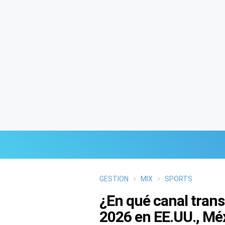
Últimas Noticias
GESTION
>
MIX
>
SPORTS
¿En qué canal tran
Mi Bolsillo
2026 en EE.UU., Mé
Respuestas