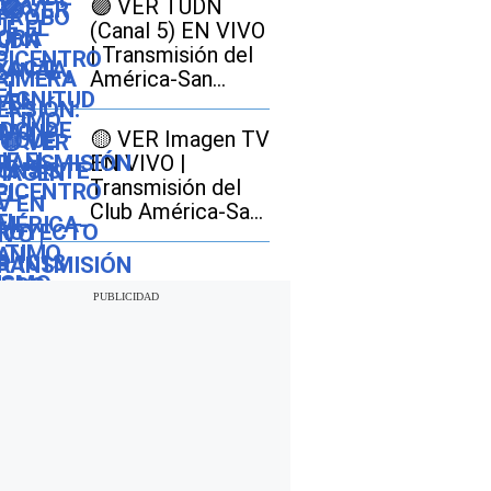
🟣 VER TUDN
en California y
(Canal 5) EN VIVO
cómo afectaría a
| Transmisión del
los conductores
América-San
Diego GRATIS por
señal abierta
🟡 VER Imagen TV
EN VIVO |
Transmisión del
Club América-San
Diego FC GRATIS
por señal abierta