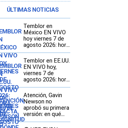
ÚLTIMAS NOTICIAS
Temblor en
México EN VIVO
hoy viernes 7 de
agosto 2026: hora
exacta, magnitud y
dónde fue el
Temblor en EE.UU.
epicentro del
EN VIVO hoy,
último
viernes 7 de
agosto 2026: hora
exacta, magnitud y
dónde fue el
Atención, Gavin
epicentro del
Newson no
último sismo
aprobó su primera
versión: en qué
consiste el
proyecto SB 1013