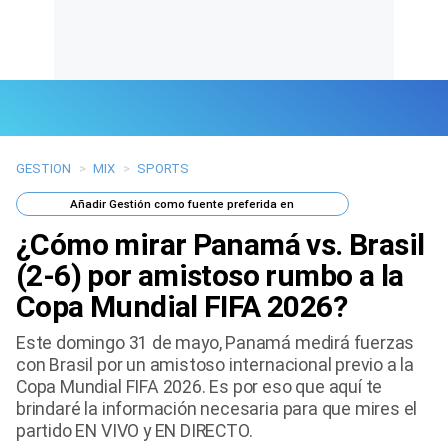
GESTION
>
MIX
>
SPORTS
Últimas Noticias
Añadir
Gestión
como fuente preferida en
Mi Bolsillo
¿Cómo mirar Panamá vs. Brasil
Respuestas
(2-6) por amistoso rumbo a la
Copa Mundial FIFA 2026?
Gente
Este domingo 31 de mayo, Panamá medirá fuerzas
Vida Laboral
con Brasil por un amistoso internacional previo a la
Copa Mundial FIFA 2026. Es por eso que aquí te
Tendencias Mix
brindaré la información necesaria para que mires el
partido EN VIVO y EN DIRECTO.
Sports