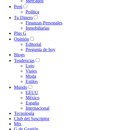
Mercados
Perú
Política
Tu Dinero
Finanzas Personales
Inmobiliarias
Plus G
Opinión
Editorial
Pregunta de hoy
Blogs
Tendencias
Lujo
Viajes
Moda
Estilos
Mundo
EEUU
México
España
Internacional
Tecnología
Club del Suscriptor
Mix
G de Gestión