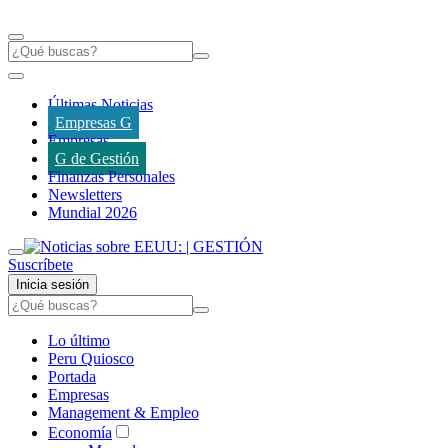
Últimas Noticias
Empresas G
Empresas
G de Gestión
Finanzas Personales
Newsletters
Mundial 2026
Suscríbete
Inicia sesión
Lo último
Peru Quiosco
Portada
Empresas
Management & Empleo
Economía