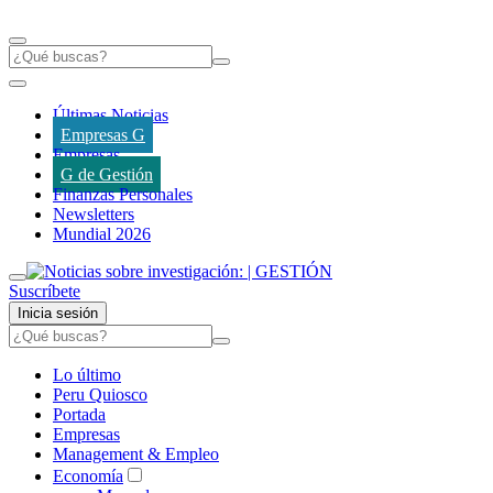
Últimas Noticias
Empresas G
Empresas
G de Gestión
Finanzas Personales
Newsletters
Mundial 2026
Suscríbete
Inicia sesión
Lo último
Peru Quiosco
Portada
Empresas
Management & Empleo
Economía