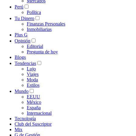
Mercados
Perú
Política
Tu Dinero
Finanzas Personales
Inmobiliarias
Plus G
Opinión
Editorial
Pregunta de hoy
Blogs
Tendencias
Lujo
Viajes
Moda
Estilos
Mundo
EEUU
México
España
Internacional
Tecnología
Club del Suscriptor
Mix
G de Gestión