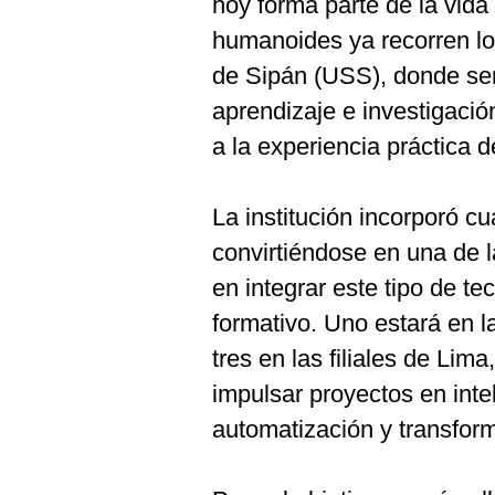
hoy forma parte de la vida 
Podcast
humanoides ya recorren lo
Gestión TV
de Sipán (USS), donde ser
Videos
aprendizaje e investigación 
a la experiencia práctica d
Fotogalerías
La institución incorporó c
gestion.pe
convirtiéndose en una de l
¿quiénes
en integrar este tipo de t
Somos?
formativo. Uno estará en l
Términos
tres en las filiales de Lima,
Y
Condiciones
impulsar proyectos en inteli
Política
automatización y transform
De
Privacidad
Politica