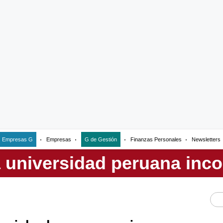
Empresas G
Empresas
G de Gestión
Finanzas Personales
Newsletters