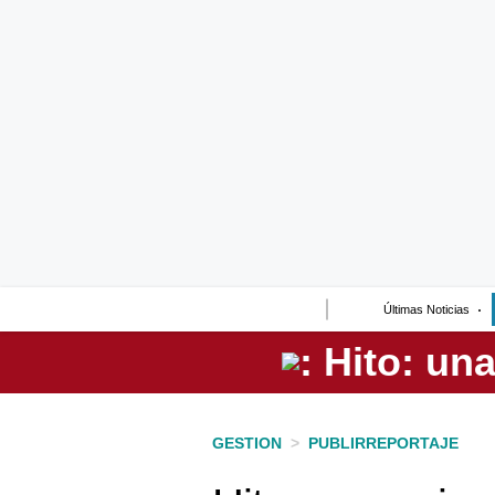
Lo último
Peru Quiosco
Portada
Empresas
Management & Empleo
Economía
Últimas Noticias
Mercados
Perú
Política
GESTION
>
PUBLIRREPORTAJE
Tu Dinero