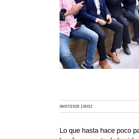
Estilos
Mundo
EEUU
México
España
Internacional
Tecnología
Únete a nuestro canal
Club del Suscriptor
Mix
06/07/2026 13H32
G de Gestión
Lo que hasta hace poco pa
Notas Contratadas