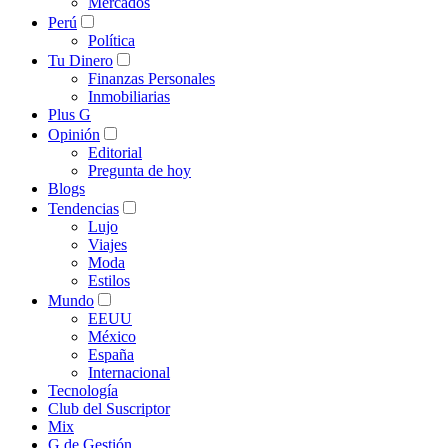
Mercados
Perú
Política
Tu Dinero
Finanzas Personales
Inmobiliarias
Plus G
Opinión
Editorial
Pregunta de hoy
Blogs
Tendencias
Lujo
Viajes
Moda
Estilos
Mundo
EEUU
México
España
Internacional
Tecnología
Club del Suscriptor
Mix
G de Gestión