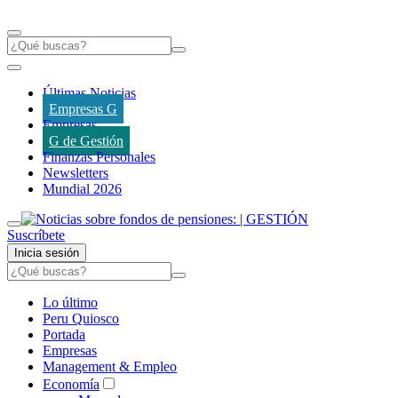
Últimas Noticias
Empresas G
Empresas
G de Gestión
Finanzas Personales
Newsletters
Mundial 2026
Suscríbete
Inicia sesión
Lo último
Peru Quiosco
Portada
Empresas
Management & Empleo
Economía