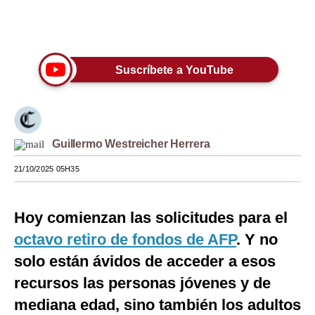
Moda
Únete a nuestro canal
Estilos
Suscríbete a YouTube
Mundo
EEUU
México
Guillermo Westreicher Herrera
España
21/10/2025 05H35
Internacional
Hoy comienzan las solicitudes para el
Tecnología
octavo retiro de fondos de AFP
. Y no
Club del Suscriptor
solo están ávidos de acceder a esos
Mix
recursos las personas jóvenes y de
mediana edad, sino también los adultos
G de Gestión