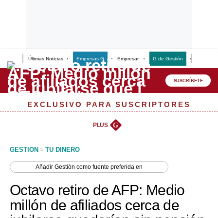
Últimas Noticias
Empresas G
Empresas
G de Gestión
Finanzas
Lo último
Peru Quiosco
SUSCRÍBETE
Portada
EXCLUSIVO PARA SUSCRIPTORES
Empresas
PLUS
G
Management & Empleo
GESTION
>
TU DINERO
Economía
Añadir
Gestión
como fuente preferida en
Mercados
Octavo retiro de AFP: Medio
Perú
millón de afiliados cerca de
Política