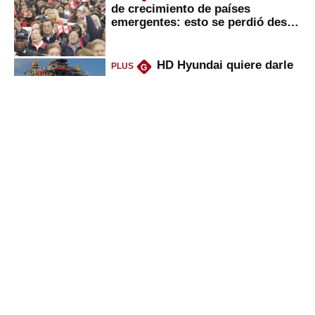
de crecimiento de países
emergentes: esto se perdió desde
2022
HD Hyundai quiere darle
PLUS
G
un giro a la industria naval en
Perú: los 2 grandes pasos que
daría
Peruanos que venden
PLUS
G
propiedades, reciben herencia o
utilidades: ¿cuál es su nueva
inversión clave?
UTP, UPN y Senati: las
PLUS
G
razones por la que los capitalinos
las prefieren para estudiar
Gestión
Director Periodístico (e)