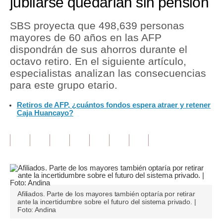
jubilarse quedarían sin pensión
Tu Dinero
SBS proyecta que 498,639 personas
mayores de 60 años en las AFP
Finanzas Personales
dispondrán de sus ahorros durante el
Inmobiliarias
octavo retiro. En el siguiente artículo,
especialistas analizan las consecuencias
Plus G
para este grupo etario.
Opinión
Retiros de AFP, ¿cuántos fondos espera atraer y retener
Caja Huancayo?
Editorial
Pregunta de hoy
Blogs
Tendencias
Afiliados. Parte de los mayores también optaría por retirar
Lujo
ante la incertidumbre sobre el futuro del sistema privado. |
Foto: Andina
Viajes