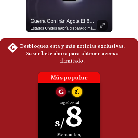
Politica
De
Cookies
El Millonario Sueldo Que Casi Cobra Infantino Por La Nueva Empresa De La FIFA | #EnClaveEconómica
Guerra Con Irán Agota El 61% De Los Interceptores Patriot De EE.UU. | #radar24
Preguntas
Luis Carrillo Pinto, experto en negocios deportivos, cuenta que federaciones europeas ya pedían la salida de Gianni Infantino. Además, explicó que el presidente de la FIFA habría recibido US$30 millones anuales por dirigir la nueva empresa, diez veces más de lo que ganaba en la organización. #FIFA #GianniInfantino #LuisCarrilloPinto #APEMD #NegociosDeportivos #Mundial #Futbol #NoticiasDeportivas #Shorts 👉 Suscríbete y activa la campana para no perderte nuestro análisis diario. 🌎 Síguenos en nuestras redes sociales: 📌 Web oficial: https://gestion.pe/mundo/ 📌 LinkedIn: http://bit.ly/3HYIET0 📌 X (Twitter): http://bit.ly/4noZtX9 📌 TikTok: http://bit.ly/4evB6TO
Estados Unidos habría disparado más de 1,000 misiles Tomahawk durante la guerra contra Irán y que sus reservas podrían no recuperar los niveles anteriores hasta 2030 o 2031. Washington y sus aliados habrían utilizado hasta el 61% de sus interceptores Patriot. #EstadosUnidos #Tomahawk #Iran #Misiles #Patriot #Geopolitica #NoticiasInternacionales #Guerra #Shorts 👉 Suscríbete y activa la campana para no perderte nuestro análisis diario. 🌎 Síguenos en nuestras redes sociales: 📌 Web oficial: https://gestion.pe/mundo/ 📌 LinkedIn: http://bit.ly/3HYIET0 📌 X (Twitter): http://bit.ly/4noZtX9 📌 TikTok: http://bit.ly/4evB6TO
Frecuentes