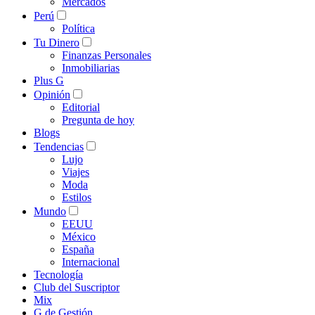
Mercados
Perú
Política
Tu Dinero
Finanzas Personales
Inmobiliarias
Plus G
Opinión
Editorial
Pregunta de hoy
Blogs
Tendencias
Lujo
Viajes
Moda
Estilos
Mundo
EEUU
México
España
Internacional
Tecnología
Club del Suscriptor
Mix
G de Gestión