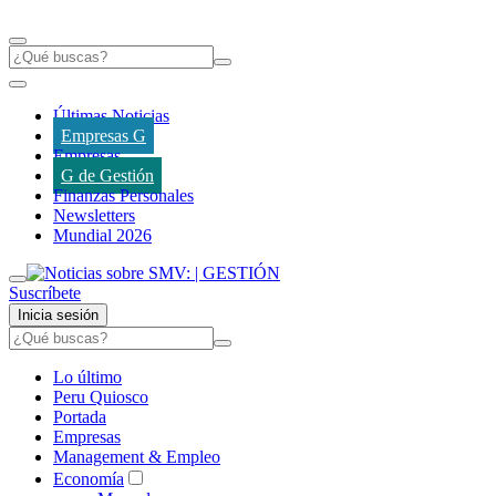
Últimas Noticias
Empresas G
Empresas
G de Gestión
Finanzas Personales
Newsletters
Mundial 2026
Suscríbete
Inicia sesión
Lo último
Peru Quiosco
Portada
Empresas
Management & Empleo
Economía