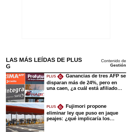
LAS MÁS LEÍDAS DE PLUS
Contenido de
G
Gestión
Ganancias de tres AFP se
PLUS
G
disparan más de 24%, pero en
una caen, ¿a cuál está afiliado
usted?
Fujimori propone
PLUS
G
eliminar ley que puso en jaque
peajes: ¿qué implicaría los
usuarios?