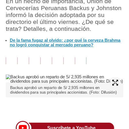
En un hecho de importancia, Unión de
Cervecerías Peruanas Backus y Johnston
Tu Dinero
informó la decisión adoptada por su
directorio el último viernes. ¿De qué se
Finanzas Personales
trata? Detalles, a continuación.
Inmobiliarias
De la fama fugaz al olvido: ¿por qué la cerveza Brahma
no logró conquistar al mercado peruano?
Plus G
Opinión
Editorial
Pregunta de hoy
Backus aprobó un reparto de S/ 2,935 millones en
Blogs
dividendos para sus principales accionistas. (Foto: Difusión)
Tendencias
Únete a nuestro canal
Lujo
Viajes
Suscríbete a YouTube