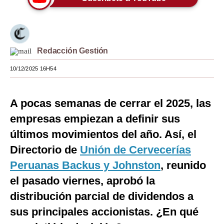
Moda
Estilos
Redacción Gestión
Mundo
10/12/2025 16H54
EEUU
México
A pocas semanas de cerrar el 2025, las
España
empresas empiezan a definir sus
últimos movimientos del año. Así, el
Internacional
Directorio de
Unión de Cervecerías
Tecnología
Peruanas Backus y Johnston
, reunido
Club del Suscriptor
el pasado viernes, aprobó la
distribución parcial de dividendos a
Mix
sus principales accionistas. ¿En qué
G de Gestión