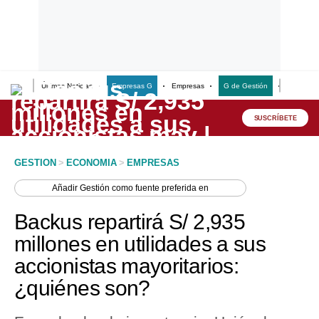
Últimas Noticias
Empresas G
Empresas
G de Gestión
Finanzas
Lo último
Peru Quiosco
SUSCRÍBETE
Portada
GESTION
>
ECONOMIA
>
EMPRESAS
Empresas
Añadir
Gestión
como fuente preferida en
Management & Empleo
Backus repartirá S/ 2,935
Economía
millones en utilidades a sus
accionistas mayoritarios:
Mercados
¿quiénes son?
Perú
Política