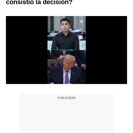
consistió la decisión?
Notas Contratadas
Podcast
Gestión TV
Videos
Fotogalerías
gestion.pe
¿quiénes
Somos?
Términos
Y
Condiciones
Política
De
Privacidad