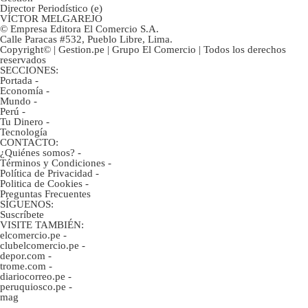
Director Periodístico (e)
VÍCTOR MELGAREJO
© Empresa Editora El Comercio S.A.
Calle Paracas #532, Pueblo Libre, Lima.
Copyright© | Gestion.pe | Grupo El Comercio | Todos los derechos
reservados
SECCIONES:
Portada
-
Economía
-
Mundo
-
Perú
-
Tu Dinero
-
Tecnología
CONTACTO:
¿Quiénes somos?
-
Términos y Condiciones
-
Política de Privacidad
-
Politica de Cookies
-
Preguntas Frecuentes
SÍGUENOS:
Suscríbete
VISITE TAMBIÉN:
elcomercio.pe
-
clubelcomercio.pe
-
depor.com
-
trome.com
-
diariocorreo.pe
-
peruquiosco.pe
-
mag