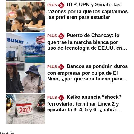
UTP, UPN y Senati: las
PLUS
G
razones por la que los capitalinos
las prefieren para estudiar
Puerto de Chancay: lo
PLUS
G
que trae la marcha blanca por
uso de tecnología de EE.UU. en
mercancías
Bancos se pondrán duros
PLUS
G
con empresas por culpa de El
Niño, ¿por qué será bueno para
ahorristas?
Keiko anuncia “shock”
PLUS
G
ferroviario: terminar Línea 2 y
ejecutar la 3, 4, 5 y 6; ¿habrá
avances?
Gestión