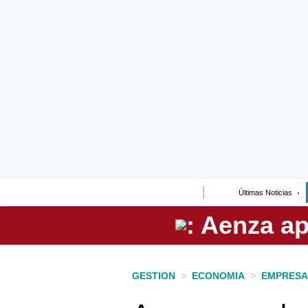
Lo último
Peru Quiosco
Portada
Empresas
Management & Empleo
Economía
Últimas Noticias
Mercados
Perú
Política
GESTION
>
ECONOMIA
>
EMPRESA
Tu Dinero