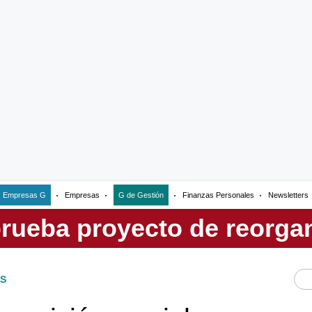
Empresas G
Empresas
G de Gestión
Finanzas Personales
Newsletters
S