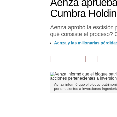
Aenza aprueba 
Finanzas Personales
Cumbra Holdi
Inmobiliarias
Aenza aprobó la escisión p
Plus G
qué consiste el proceso? C
Opinión
Aenza y las millonarias pérdida
Editorial
Pregunta de hoy
Blogs
Tendencias
Aenza informó que el bloque patrimoni
pertenecientes a Inversiones Ingenierí
Lujo
Viajes
Únete a nuestro canal
Moda