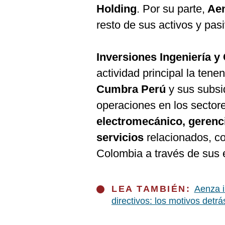
De
Holding
. Por su parte,
Ae
Cookies
resto de sus activos y pas
Preguntas
Frecuentes
Inversiones Ingeniería y
actividad principal la tene
Cumbra Perú
y sus subsi
operaciones en los sector
electromecánico, gerenci
servicios
relacionados, c
Colombia a través de sus 
LEA TAMBIÉN:
Aenza i
directivos: los motivos detrá