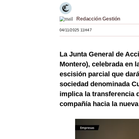
Estilos
Mundo
Redacción Gestión
04/11/2025 11H47
EEUU
México
La Junta General de Acc
España
Montero), celebrada en l
Internacional
escisión parcial que dar
Tecnología
sociedad denominada Cu
implica la transferencia 
Club del Suscriptor
compañía hacia la nueva
Mix
G de Gestión
Notas Contratadas