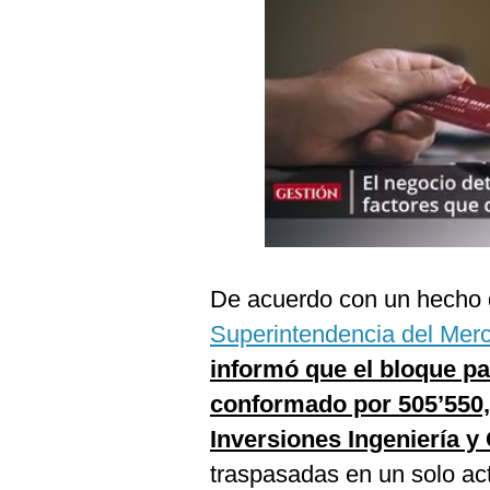
Podcast
Gestión TV
Videos
Fotogalerías
gestion.pe
¿quiénes
De acuerdo con un hecho d
Somos?
Superintendencia del Mer
Términos
Y
informó que el bloque pat
Condiciones
conformado por 505’550,
Política
De
Inversiones Ingeniería y
Privacidad
traspasadas en un solo ac
Politica