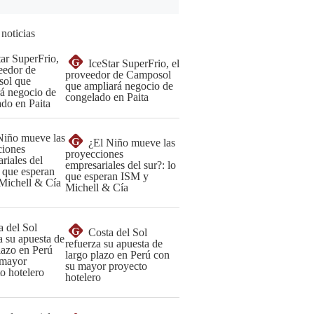
 noticias
G
IceStar SuperFrio, el
proveedor de Camposol
que ampliará negocio de
congelado en Paita
G
¿El Niño mueve las
proyecciones
empresariales del sur?: lo
que esperan ISM y
Michell & Cía
G
Costa del Sol
refuerza su apuesta de
largo plazo en Perú con
su mayor proyecto
hotelero