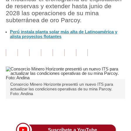
de reservas y extender hasta junio de
Tu Dinero
2028 las operaciones de su mina
subterránea de oro Parcoy.
Finanzas Personales
Perú instala planta solar más alta de Latinoamérica y
Inmobiliarias
alista proyectos flotantes
Plus G
Opinión
Editorial
Pregunta de hoy
Consorcio Minero Horizonte presentó un nuevo ITS para
actualizar las condiciones operativas de su mina Parcoy.
Blogs
Foto: Andina
Tendencias
Únete a nuestro canal
Lujo
Viajes
Suscríbete a YouTube