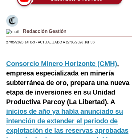
Moda
Estilos
Redacción Gestión
Mundo
27/05/2026 14H53
- ACTUALIZADO A 27/05/2026 16H36
EEUU
México
Consorcio Minero Horizonte (CMH)
,
España
empresa especializada en minería
subterránea de oro, prepara una nueva
Internacional
etapa de inversiones en su Unidad
Tecnología
Productiva Parcoy (La Libertad). A
Club del Suscriptor
inicios de año ya había anunciado su
intención de extender el periodo de
Mix
explotación de las reservas aprobadas
G de Gestión