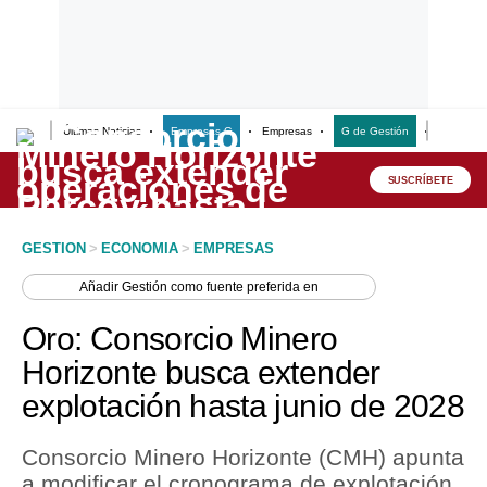
Últimas Noticias
Empresas G
Empresas
G de Gestión
Finanzas
Lo último
Peru Quiosco
SUSCRÍBETE
Portada
GESTION
>
ECONOMIA
>
EMPRESAS
Empresas
Añadir
Gestión
como fuente preferida en
Management & Empleo
Oro: Consorcio Minero
Economía
Horizonte busca extender
explotación hasta junio de 2028
Mercados
Perú
Consorcio Minero Horizonte (CMH) apunta
a modificar el cronograma de explotación
Política