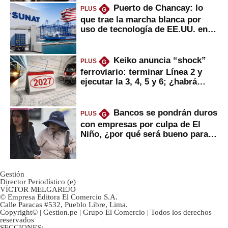
Puerto de Chancay: lo
PLUS
G
que trae la marcha blanca por
uso de tecnología de EE.UU. en
mercancías
Keiko anuncia “shock”
PLUS
G
ferroviario: terminar Línea 2 y
ejecutar la 3, 4, 5 y 6; ¿habrá
avances?
Bancos se pondrán duros
PLUS
G
con empresas por culpa de El
Niño, ¿por qué será bueno para
ahorristas?
Gestión
Director Periodístico (e)
VÍCTOR MELGAREJO
© Empresa Editora El Comercio S.A.
Calle Paracas #532, Pueblo Libre, Lima.
Copyright© | Gestion.pe | Grupo El Comercio | Todos los derechos
reservados
SECCIONES: