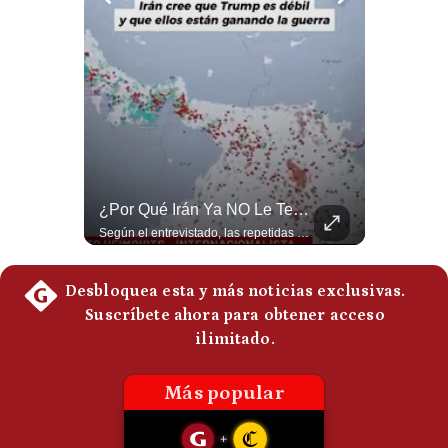
Politica
De
Cookies
Preguntas
Frecuentes
¿Qué Pasa Si Irán CIERRA El Estrecho De Ormuz? | #radar24
¿Por Qué Irán Ya NO Le Teme A Donald Trump? | #radar24
Un eventual control iraní sobre el estrecho de Ormuz cambiaría radicalmente el equilibrio de poder, así lo explicó el analista Roberto Heimovits. Además, explicó que países como Arabia Saudita, Qatar, Emiratos Árabes Unidos, Irak y Kuwait dependen de esa ruta para exportar petróleo, gas y fertilizantes. #Geopolitica #Irán #EstrechoDeOrmuz #Petroleo #NoticiasInternacionales #RobertoHeimovits #Shorts 👉 Suscríbete y activa la campana para no perderte nuestro análisis diario. 🌎 Síguenos en nuestras redes sociales: 📌 Web oficial: https://gestion.pe/mundo/ 📌 LinkedIn: http://bit.ly/3HYIET0 📌 X (Twitter): http://bit.ly/4noZtX9 📌 TikTok: http://bit.ly/4evB6TO
Según el entrevistado, las repetidas amenazas de Donald Trump y sus posteriores retrocesos habrían reducido su credibilidad ante Irán. Los nuevos sectores radicales iraníes interpretarían esta conducta como una señal de debilidad y considerarían que resistir durante meses frente a Estados Unidos ya representa una victoria. #DonaldTrump #Irán #EstadosUnidos #Geopolitica #NoticiasInternacionales #Shorts #MedioOriente 👉 Suscríbete y activa la campana para no perderte nuestro análisis diario. 🌎 Síguenos en nuestras redes sociales: 📌 Web oficial: https://gestion.pe/mundo/ 📌 LinkedIn: http://bit.ly/3HYIET0 📌 X (Twitter): http://bit.ly/4noZtX9 📌 TikTok: http://bit.ly/4evB6TO