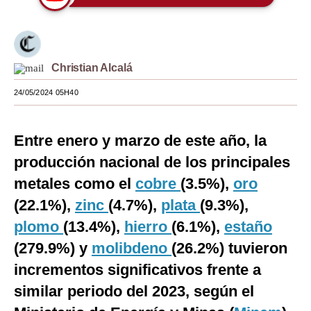
Moda
Estilos
Christian Alcalá
Mundo
24/05/2024 05H40
EEUU
México
Entre enero y marzo de este año, la
producción nacional de los principales
España
metales como el
cobre
(3.5%),
oro
Internacional
(22.1%),
zinc
(4.7%),
plata
(9.3%),
Tecnología
plomo
(13.4%),
hierro
(6.1%),
estaño
Club del Suscriptor
(279.9%) y
molibdeno
(26.2%) tuvieron
incrementos significativos frente a
Mix
similar periodo del 2023, según el
G de Gestión