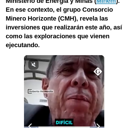
Ministerio de Energía y Minas (
Minem
).
Notas Contratadas
En ese contexto, el grupo Consorcio
Minero Horizonte (CMH), revela las
Podcast
inversiones que realizarán este año, así
Gestión TV
como las exploraciones que vienen
Videos
ejecutando.
Fotogalerías
gestion.pe
¿quiénes
Somos?
Términos
Y
Condiciones
Política
De
Privacidad