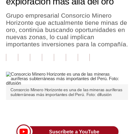
exploración más allá del oro
Tu Dinero
Grupo empresarial Consorcio Minero
Horizonte que actualmente tiene minas de
Finanzas Personales
oro, continúa buscando oportunidades en
Inmobiliarias
nuevas zonas, lo cual implican
importantes inversiones para la compañía.
Plus G
Opinión
Editorial
Pregunta de hoy
Consorcio Minero Horizonte es una de las mineras auríferas
subterráneas más importantes del Perú. Foto: difusión
Blogs
Tendencias
Únete a nuestro canal
Lujo
Viajes
Suscríbete a YouTube