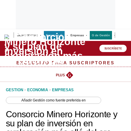
Últimas Noticias
Empresas G
Empresas
G de Gestión
Finanzas
Lo último
Peru Quiosco
SUSCRÍBETE
Portada
EXCLUSIVO PARA SUSCRIPTORES
Empresas
PLUS
G
Management & Empleo
GESTION
>
ECONOMIA
>
EMPRESAS
Economía
Añadir
Gestión
como fuente preferida en
Mercados
Consorcio Minero Horizonte y
Perú
su plan de inversión en
Política