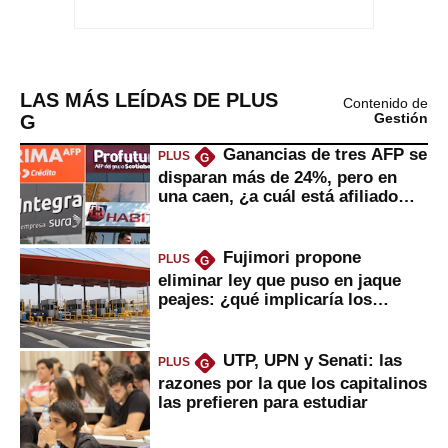
LAS MÁS LEÍDAS DE PLUS
Contenido de
G
Gestión
Ganancias de tres AFP se
PLUS
G
disparan más de 24%, pero en
una caen, ¿a cuál está afiliado
usted?
Fujimori propone
PLUS
G
eliminar ley que puso en jaque
peajes: ¿qué implicaría los
usuarios?
UTP, UPN y Senati: las
PLUS
G
razones por la que los capitalinos
las prefieren para estudiar