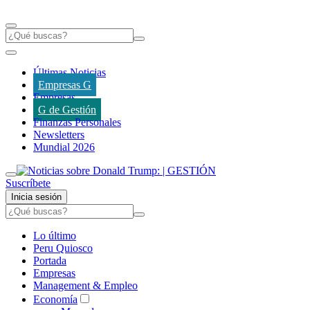
Últimas Noticias
Empresas G
Empresas
G de Gestión
Finanzas Personales
Newsletters
Mundial 2026
Suscríbete
Inicia sesión
Lo último
Peru Quiosco
Portada
Empresas
Management & Empleo
Economía