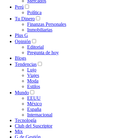
Mercados
Perú
Política
Tu Dinero
Finanzas Personales
Inmobiliarias
Plus G
Opinión
Editorial
Pregunta de hoy
Blogs
Tendencias
Lujo
Viajes
Moda
Estilos
Mundo
EEUU
México
España
Internacional
Tecnología
Club del Suscriptor
Mix
G de Gestión