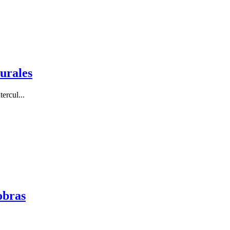
urales
ercul...
obras