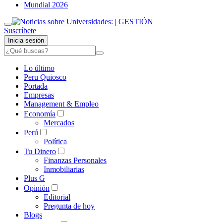
Mundial 2026
Suscríbete
Inicia sesión
Lo último
Peru Quiosco
Portada
Empresas
Management & Empleo
Economía
Mercados
Perú
Política
Tu Dinero
Finanzas Personales
Inmobiliarias
Plus G
Opinión
Editorial
Pregunta de hoy
Blogs