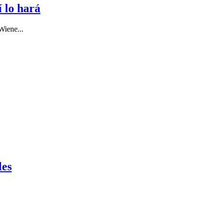
 lo hará
Wiene...
les