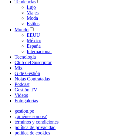
Tendencias
Lujo
Viajes
Moda
Estilos
Mundo
EEUU
México
España
Internacional
Tecnología
Club del Suscriptor
Mix
G de Gestión
Notas Contratadas
Podcast
Gestión TV
Videos
Fotogalerías
gestion.pe
¿quiénes somos?
términos y condiciones
política de privacidad
politica de cookies