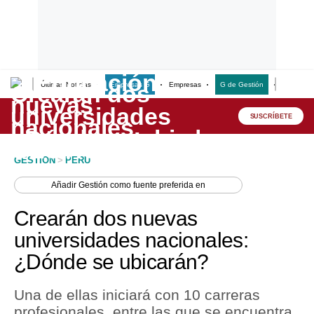
Últimas Noticias
Empresas G
Empresas
G de Gestión
Finanzas
Lo último
Peru Quiosco
SUSCRÍBETE
Portada
GESTION
>
PERU
Empresas
Añadir
Gestión
como fuente preferida en
Management & Empleo
Crearán dos nuevas
Economía
universidades nacionales:
¿Dónde se ubicarán?
Mercados
Perú
Una de ellas iniciará con 10 carreras
profesionales, entre las que se encuentra
Política