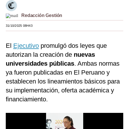
Moda
Redacción Gestión
Estilos
31/10/2025 08H43
Mundo
EEUU
El
Ejecutivo
promulgó dos leyes que
autorizan la creación de
nuevas
México
universidades públicas
. Ambas normas
España
ya fueron publicadas en El Peruano y
Internacional
establecen los lineamientos básicos para
su implementación, oferta académica y
Tecnología
financiamiento.
Club del Suscriptor
Mix
G de Gestión