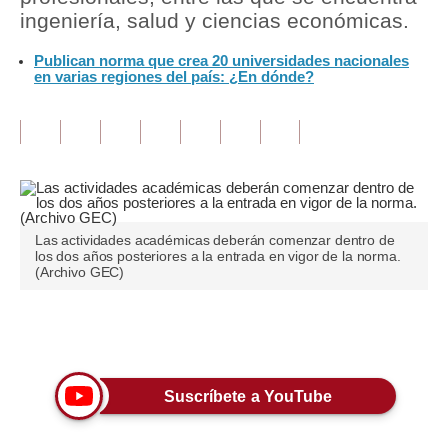
ingeniería, salud y ciencias económicas.
Tu Dinero
Publican norma que crea 20 universidades nacionales
en varias regiones del país: ¿En dónde?
Finanzas Personales
Inmobiliarias
Plus G
Opinión
Editorial
Las actividades académicas deberán comenzar dentro de
los dos años posteriores a la entrada en vigor de la norma.
(Archivo GEC)
Pregunta de hoy
Blogs
Únete a nuestro canal
Tendencias
Suscríbete a YouTube
Lujo
Viajes