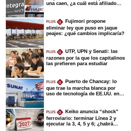
una caen, ¿a cuál está afiliado
usted?
Fujimori propone
PLUS
G
eliminar ley que puso en jaque
peajes: ¿qué cambios implicaría?
UTP, UPN y Senati: las
PLUS
G
razones por la que los capitalinos
las prefieren para estudiar
Puerto de Chancay: lo
PLUS
G
que trae la marcha blanca por
uso de tecnología de EE.UU. en
mercancías
Keiko anuncia “shock”
PLUS
G
ferroviario: terminar Línea 2 y
ejecutar la 3, 4, 5 y 6; ¿habrá
avances?