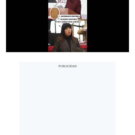
Notas Contratadas
Podcast
Gestión TV
Videos
Fotogalerías
gestion.pe
¿quiénes
Somos?
Términos
Y
Condiciones
Política
De
Privacidad