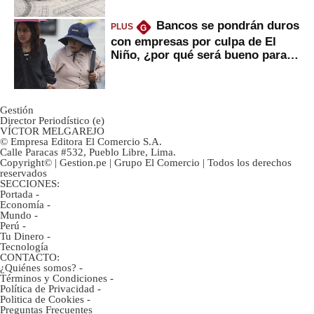
Bancos se pondrán duros
PLUS
G
con empresas por culpa de El
Niño, ¿por qué será bueno para
ahorristas?
Gestión
Director Periodístico (e)
VÍCTOR MELGAREJO
© Empresa Editora El Comercio S.A.
Calle Paracas #532, Pueblo Libre, Lima.
Copyright© | Gestion.pe | Grupo El Comercio | Todos los derechos
reservados
SECCIONES:
Portada
-
Economía
-
Mundo
-
Perú
-
Tu Dinero
-
Tecnología
CONTACTO:
¿Quiénes somos?
-
Términos y Condiciones
-
Política de Privacidad
-
Politica de Cookies
-
Preguntas Frecuentes