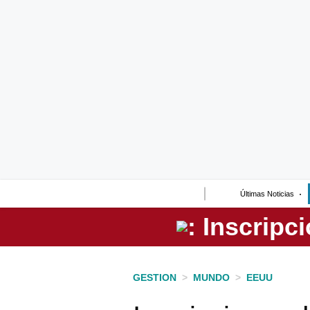
Lo último
Peru Quiosco
Portada
Empresas
Management & Empleo
Economía
Últimas Noticias
Mercados
Perú
Política
GESTION
>
MUNDO
>
EEUU
Tu Dinero