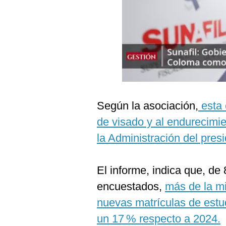
Podcast
Gestión TV
Videos
Fotogalerías
Según la asociación,
esta 
gestion.pe
de visado y al endurecimi
¿quiénes
la Administración del pre
Somos?
Términos
Y
El informe, indica que, de
Condiciones
encuestados,
más de la mi
Política
De
nuevas matrículas de estu
Privacidad
un 17 % respecto a 2024.
Politica