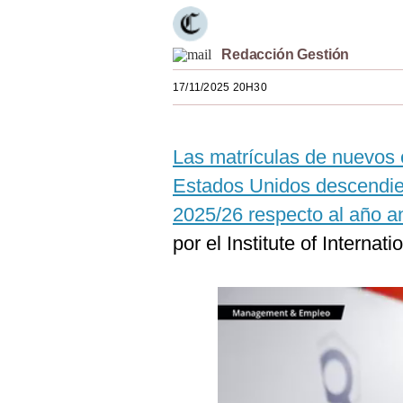
Estilos
Mundo
Redacción Gestión
17/11/2025 20H30
EEUU
México
Las matrículas de nuevos 
España
Estados Unidos descendier
Internacional
2025/26 respecto al año an
Tecnología
por el Institute of Internati
Club del Suscriptor
Mix
G de Gestión
Notas Contratadas