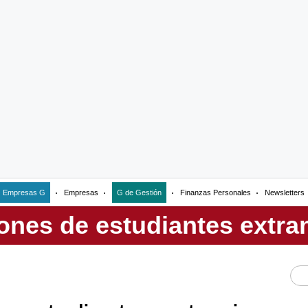
Empresas G
Empresas
G de Gestión
Finanzas Personales
Newsletters