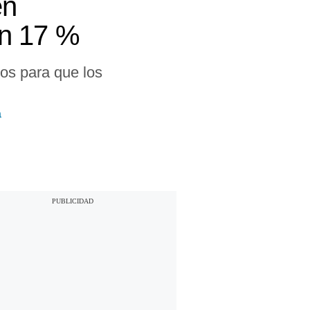
en
un 17 %
os para que los
a