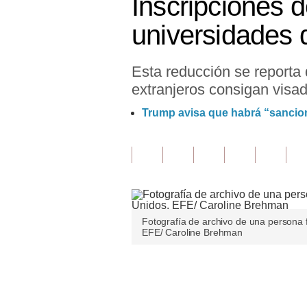
Inscripciones d
Finanzas Personales
universidades 
Inmobiliarias
Esta reducción se reporta
Plus G
extranjeros consigan visad
Opinión
Trump avisa que habrá “sancio
Editorial
Pregunta de hoy
Blogs
Tendencias
Fotografía de archivo de una persona f
EFE/ Caroline Brehman
Lujo
Viajes
Únete a nuestro canal
Moda