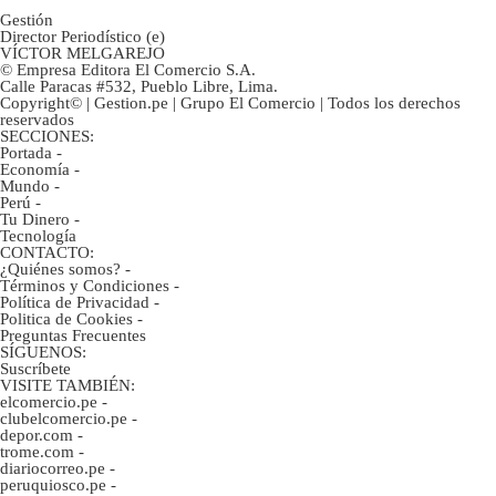
Gestión
Director Periodístico (e)
VÍCTOR MELGAREJO
© Empresa Editora El Comercio S.A.
Calle Paracas #532, Pueblo Libre, Lima.
Copyright© | Gestion.pe | Grupo El Comercio | Todos los derechos
reservados
SECCIONES:
Portada
-
Economía
-
Mundo
-
Perú
-
Tu Dinero
-
Tecnología
CONTACTO:
¿Quiénes somos?
-
Términos y Condiciones
-
Política de Privacidad
-
Politica de Cookies
-
Preguntas Frecuentes
SÍGUENOS:
Suscríbete
VISITE TAMBIÉN:
elcomercio.pe
-
clubelcomercio.pe
-
depor.com
-
trome.com
-
diariocorreo.pe
-
peruquiosco.pe
-