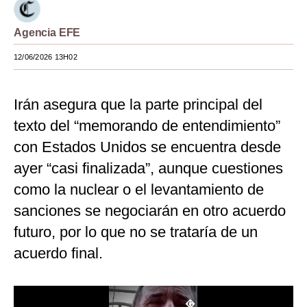
Moda
Agencia EFE
Estilos
12/06/2026 13H02
Mundo
Irán asegura que la parte principal del
EEUU
texto del “memorando de entendimiento”
México
con Estados Unidos se encuentra desde
España
ayer “casi finalizada”, aunque cuestiones
Internacional
como la nuclear o el levantamiento de
sanciones se negociarán en otro acuerdo
Tecnología
futuro, por lo que no se trataría de un
Club del Suscriptor
acuerdo final.
Mix
G de Gestión