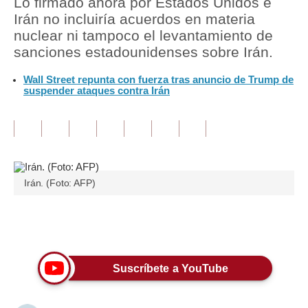
Lo firmado ahora por Estados Unidos e
Irán no incluiría acuerdos en materia
Tu Dinero
nuclear ni tampoco el levantamiento de
sanciones estadounidenses sobre Irán.
Finanzas Personales
Wall Street repunta con fuerza tras anuncio de Trump de
Inmobiliarias
suspender ataques contra Irán
Plus G
Opinión
Editorial
Irán. (Foto: AFP)
Pregunta de hoy
Blogs
Únete a nuestro canal
Tendencias
Suscríbete a YouTube
Lujo
Viajes