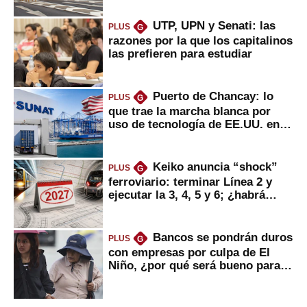
UTP, UPN y Senati: las
PLUS
G
razones por la que los capitalinos
las prefieren para estudiar
Puerto de Chancay: lo
PLUS
G
que trae la marcha blanca por
uso de tecnología de EE.UU. en
mercancías
Keiko anuncia “shock”
PLUS
G
ferroviario: terminar Línea 2 y
ejecutar la 3, 4, 5 y 6; ¿habrá
avances?
Bancos se pondrán duros
PLUS
G
con empresas por culpa de El
Niño, ¿por qué será bueno para
ahorristas?