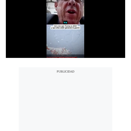
Notas Contratadas
Podcast
Gestión TV
Videos
Fotogalerías
gestion.pe
¿quiénes
Somos?
Términos
Y
Condiciones
Política
De
Privacidad