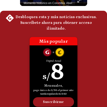
El presidente electo de Colombia, Abelardo de la Espriella, sostuvo una reunión bilateral en Cali con el mandatario argentino Javier Milei. El encuentro se dio pocas horas antes de la ceremonia de investidura presidencial para el periodo 2026-2030, marcando el inicio de una nueva alianza estratégica regional. #DeLaEspriella #JavierMilei #Colombia #Argentina #PoliticaLatina #Shorts 👉 Suscríbete y activa la campana para no perderte nuestro análisis diario. 🌎 Síguenos en nuestras redes sociales: 📌 Web oficial: https://gestion.pe/mundo/ 📌 LinkedIn: http://bit.ly/3HYIET0 📌 X (Twitter): http://bit.ly/4noZtX9 📌 TikTok: http://bit.ly/4evB6TO
Momento histórico en Colombia: Abelardo de la Espriella prestó juramento y recibió la banda presidencial en la Arena USC de Cali, convirtiéndose oficialmente en el nuevo Presidente de la República para el periodo 2026-2030. Por primera vez en la historia reciente del país, la investidura presidencial se celebró fuera de Bogotá. ¿Qué opinas del inicio de este nuevo mandato constitucional? #DeLaEspriella #Colombia #PosesionPresidencial #Cali #Shorts 👉 Suscríbete y activa la campana para no perderte nuestro análisis diario. 🌎 Síguenos en nuestras redes sociales: 📌 Web oficial: https://gestion.pe/mundo/ 📌 LinkedIn: http://bit.ly/3HYIET0 📌 X (Twitter): http://bit.ly/4noZtX9 📌 TikTok: http://bit.ly/4evB6TO
Politica
De
Cookies
Preguntas
Frecuentes