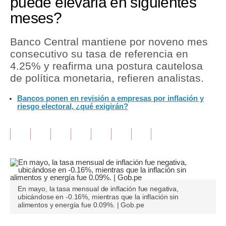
puede elevarla en siguientes
meses?
Tu Dinero
Finanzas Personales
Banco Central mantiene por noveno mes
consecutivo su tasa de referencia en
Inmobiliarias
4.25% y reafirma una postura cautelosa
de política monetaria, refieren analistas.
Plus G
Bancos ponen en revisión a empresas por inflación y
Opinión
riesgo electoral, ¿qué exigirán?
Editorial
Pregunta de hoy
Blogs
Tendencias
En mayo, la tasa mensual de inflación fue negativa,
ubicándose en -0.16%, mientras que la inflación sin
Lujo
alimentos y energía fue 0.09%. | Gob.pe
Viajes