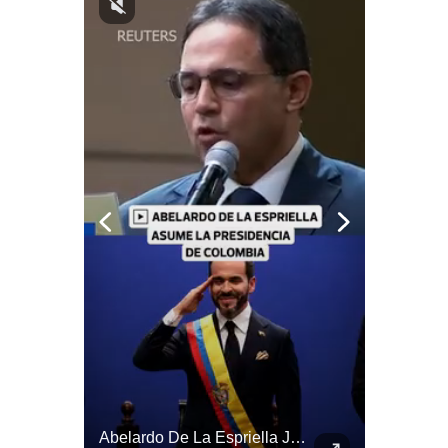
Notas Contratadas
Podcast
Gestión TV
Videos
Fotogalerías
gestion.pe
¿quiénes
Somos?
Términos
Y
Condiciones
Política
De
Abelardo De La Espriella Se Reúne Con Javier Milei En Cali | Gestión Mundo
Abelardo De La Espriella Juramenta Como Nuevo Presidente | Gestión Mundo
Privacidad