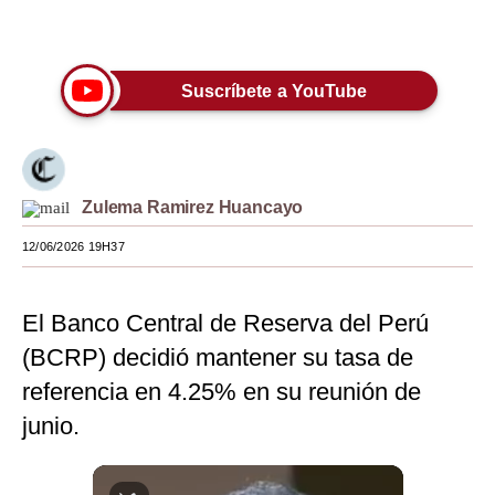
Únete a nuestro canal
Moda
Estilos
Suscríbete a YouTube
Mundo
EEUU
Zulema Ramirez Huancayo
México
12/06/2026 19H37
España
Internacional
El Banco Central de Reserva del Perú
Tecnología
(BCRP) decidió mantener su tasa de
Club del Suscriptor
referencia en 4.25% en su reunión de
junio.
Mix
G de Gestión