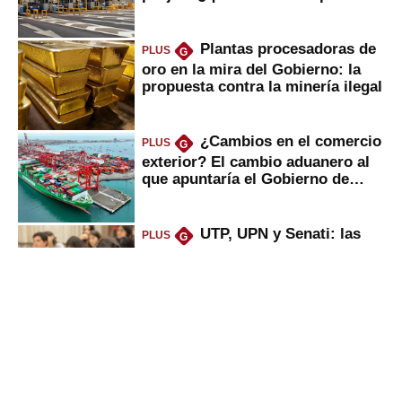
Plantas procesadoras de
PLUS
G
oro en la mira del Gobierno: la
propuesta contra la minería ilegal
¿Cambios en el comercio
PLUS
G
exterior? El cambio aduanero al
que apuntaría el Gobierno de
Fujimori
UTP, UPN y Senati: las
PLUS
G
razones por la que los capitalinos
las prefieren para estudiar
Sunat: César Luna, el
PLUS
G
primer jefe en Gobierno de
Fujimori, ¿qué 4 tareas se
marcan urgentes?