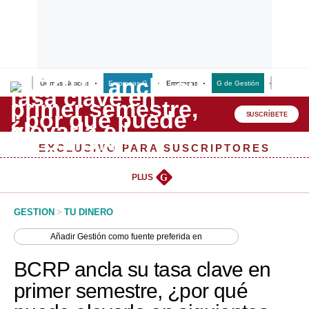
Últimas Noticias
Empresas G
Empresas
G de Gestión
Finanzas
Lo último
Peru Quiosco
SUSCRÍBETE
Portada
EXCLUSIVO PARA SUSCRIPTORES
Empresas
PLUS
G
Management & Empleo
GESTION
>
TU DINERO
Economía
Añadir
Gestión
como fuente preferida en
Mercados
BCRP ancla su tasa clave en
Perú
primer semestre, ¿por qué
Política