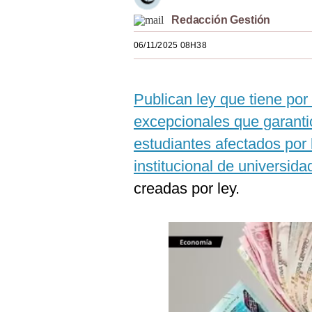
Estilos
Redacción Gestión
Mundo
06/11/2025 08H38
EEUU
Publican ley que tiene po
México
excepcionales que garantic
España
estudiantes afectados por 
Internacional
institucional de universida
Tecnología
creadas por ley.
Club del Suscriptor
Mix
G de Gestión
Notas Contratadas