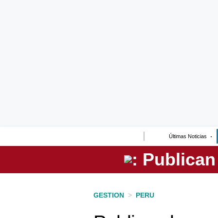
Lo último
Peru Quiosco
Portada
Empresas
Management & Empleo
Economía
Últimas Noticias
Mercados
Perú
Política
GESTION
>
PERU
Tu Dinero