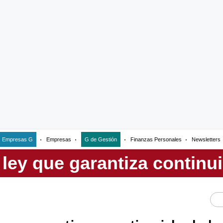
Empresas G
Empresas
G de Gestión
Finanzas Personales
Newsletters