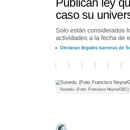
Publican ley q
Finanzas Personales
caso su univers
Inmobiliarias
Solo están considerados l
Plus G
actividades a la fecha de e
Opinión
Declaran ilegales barreras de 
Editorial
Pregunta de hoy
Blogs
Sunedu. (Foto: Francisco Neyra/GEC)
Tendencias
Lujo
Únete a nuestro canal
Viajes
Moda