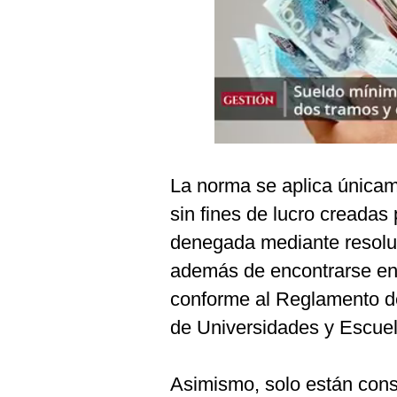
Podcast
Gestión TV
Videos
Fotogalerías
La norma se aplica únicam
gestion.pe
sin fines de lucro creadas p
¿quiénes
denegada mediante resoluc
Somos?
además de encontrarse en
Términos
Y
conforme al Reglamento d
Condiciones
de Universidades y Escue
Política
De
Privacidad
Asimismo, solo están cons
Politica