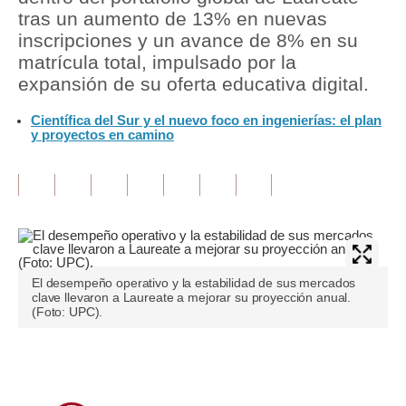
tras un aumento de 13% en nuevas
Tu Dinero
inscripciones y un avance de 8% en su
matrícula total, impulsado por la
Finanzas Personales
expansión de su oferta educativa digital.
Inmobiliarias
Científica del Sur y el nuevo foco en ingenierías: el plan
y proyectos en camino
Plus G
Opinión
Editorial
Pregunta de hoy
El desempeño operativo y la estabilidad de sus mercados
Blogs
clave llevaron a Laureate a mejorar su proyección anual.
(Foto: UPC).
Tendencias
Lujo
Únete a nuestro canal
Viajes