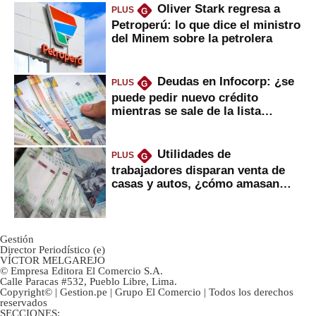
Oliver Stark regresa a
PLUS
G
Petroperú: lo que dice el ministro
del Minem sobre la petrolera
Deudas en Infocorp: ¿se
PLUS
G
puede pedir nuevo crédito
mientras se sale de la lista
negra?
Utilidades de
PLUS
G
trabajadores disparan venta de
casas y autos, ¿cómo amasan
tanta liquidez?
Gestión
Director Periodístico (e)
VÍCTOR MELGAREJO
© Empresa Editora El Comercio S.A.
Calle Paracas #532, Pueblo Libre, Lima.
Copyright© | Gestion.pe | Grupo El Comercio | Todos los derechos
reservados
SECCIONES: