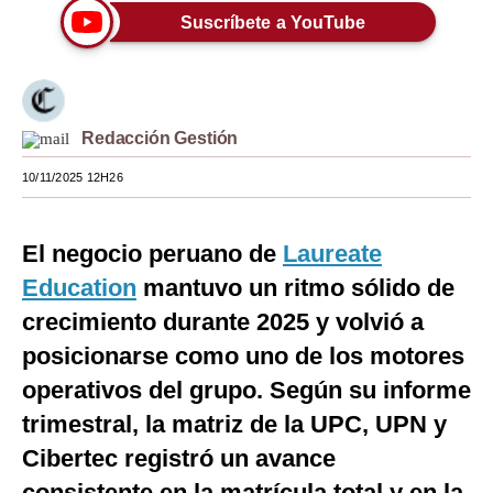
Suscríbete a YouTube
Moda
Estilos
Mundo
Redacción Gestión
EEUU
10/11/2025 12H26
México
El negocio peruano de
Laureate
España
Education
mantuvo un ritmo sólido de
Internacional
crecimiento durante 2025 y volvió a
Tecnología
posicionarse como uno de los motores
Club del Suscriptor
operativos del grupo. Según su informe
trimestral, la matriz de la UPC, UPN y
Mix
Cibertec registró un avance
G de Gestión
consistente en la matrícula total y en la