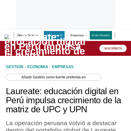
Últimas Noticias
Empresas G
Empresas
G de Gestión
Finanzas
Lo último
Peru Quiosco
SUSCRÍBETE
Portada
GESTION
>
ECONOMIA
>
EMPRESAS
Empresas
Añadir
Gestión
como fuente preferida en
Management & Empleo
Laureate: educación digital en
Economía
Perú impulsa crecimiento de la
matriz de UPC y UPN
Mercados
Perú
La operación peruana volvió a destacar
dentro del portafolio global de Laureate
Política