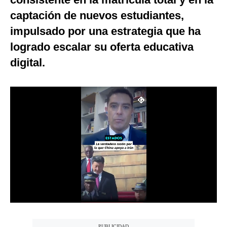
Notas Contratadas
captación de nuevos estudiantes,
impulsado por una estrategia que ha
Podcast
logrado escalar su oferta educativa
Gestión TV
digital.
Videos
Fotogalerías
gestion.pe
¿quiénes
Somos?
Términos
Y
Condiciones
Política
De
Privacidad