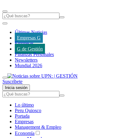
Últimas Noticias
Empresas G
Empresas
G de Gestión
Finanzas Personales
Newsletters
Mundial 2026
Suscríbete
Inicia sesión
Lo último
Peru Quiosco
Portada
Empresas
Management & Empleo
Economía