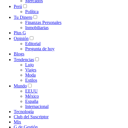
Mercados
Perú
Política
Tu Dinero
Finanzas Personales
Inmobiliarias
Plus G
Opinión
Editorial
Pregunta de hoy
Blogs
Tendencias
Lujo
Viajes
Moda
Estilos
Mundo
EEUU
México
España
Internacional
Tecnología
Club del Suscriptor
Mix
G de Gestión