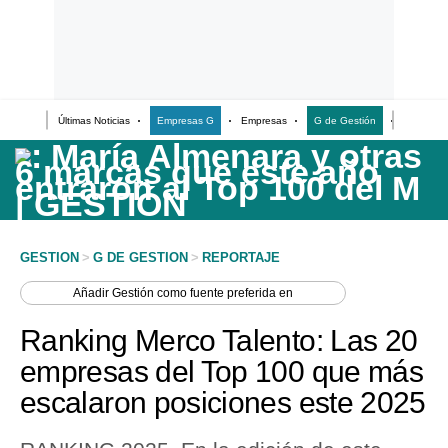
Últimas Noticias
Empresas G
Empresas
G de Gestión
Finanzas
Últimas Noticias
Casos de Estudio
Columnistas
Infografías
GESTION
>
G DE GESTION
>
REPORTAJE
Lifestyle
Añadir
Gestión
como fuente preferida en
Reportaje
Ranking Merco Talento: Las 20
empresas del Top 100 que más
escalaron posiciones este 2025