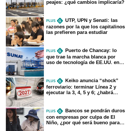
peajes: ¿qué cambios implicaría?
UTP, UPN y Senati: las
PLUS
G
razones por la que los capitalinos
las prefieren para estudiar
Puerto de Chancay: lo
PLUS
G
que trae la marcha blanca por
uso de tecnología de EE.UU. en
mercancías
Keiko anuncia “shock”
PLUS
G
ferroviario: terminar Línea 2 y
ejecutar la 3, 4, 5 y 6; ¿habrá
avances?
Bancos se pondrán duros
PLUS
G
con empresas por culpa de El
Niño, ¿por qué será bueno para
ahorristas?