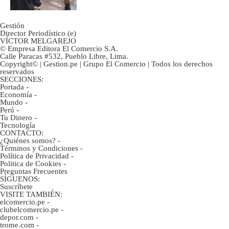
Gestión
Director Periodístico (e)
VÍCTOR MELGAREJO
© Empresa Editora El Comercio S.A.
Calle Paracas #532, Pueblo Libre, Lima.
Copyright© | Gestion.pe | Grupo El Comercio | Todos los derechos
reservados
SECCIONES:
Portada
-
Economía
-
Mundo
-
Perú
-
Tu Dinero
-
Tecnología
CONTACTO:
¿Quiénes somos?
-
Términos y Condiciones
-
Política de Privacidad
-
Politica de Cookies
-
Preguntas Frecuentes
SÍGUENOS:
Suscríbete
VISITE TAMBIÉN:
elcomercio.pe
-
clubelcomercio.pe
-
depor.com
-
trome.com
-