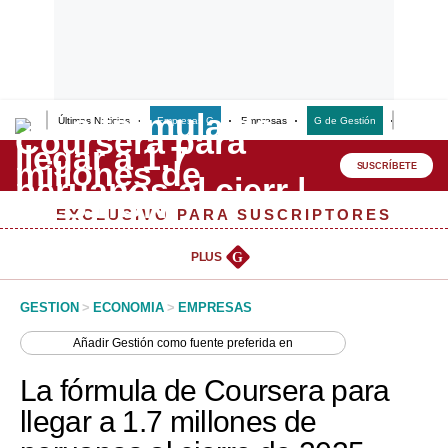
Últimas Noticias
Empresas G
Empresas
G de Gestión
Finanzas
Lo último
Peru Quiosco
SUSCRÍBETE
Portada
EXCLUSIVO PARA SUSCRIPTORES
Empresas
PLUS
G
Management & Empleo
GESTION
>
ECONOMIA
>
EMPRESAS
Economía
Añadir
Gestión
como fuente preferida en
Mercados
La fórmula de Coursera para
Perú
llegar a 1.7 millones de
Política