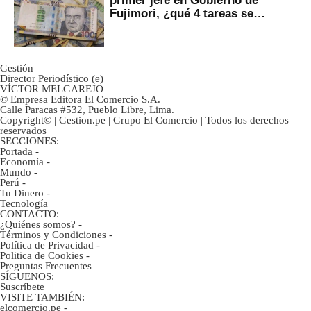
Fujimori, ¿qué 4 tareas se
marcan urgentes?
Gestión
Director Periodístico (e)
VÍCTOR MELGAREJO
© Empresa Editora El Comercio S.A.
Calle Paracas #532, Pueblo Libre, Lima.
Copyright© | Gestion.pe | Grupo El Comercio | Todos los derechos
reservados
SECCIONES:
Portada
-
Economía
-
Mundo
-
Perú
-
Tu Dinero
-
Tecnología
CONTACTO:
¿Quiénes somos?
-
Términos y Condiciones
-
Política de Privacidad
-
Politica de Cookies
-
Preguntas Frecuentes
SÍGUENOS:
Suscríbete
VISITE TAMBIÉN:
elcomercio.pe
-