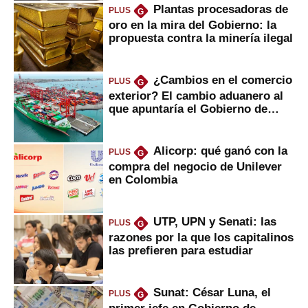
Plantas procesadoras de
PLUS
G
oro en la mira del Gobierno: la
propuesta contra la minería ilegal
¿Cambios en el comercio
PLUS
G
exterior? El cambio aduanero al
que apuntaría el Gobierno de
Fujimori
Alicorp: qué ganó con la
PLUS
G
compra del negocio de Unilever
en Colombia
UTP, UPN y Senati: las
PLUS
G
razones por la que los capitalinos
las prefieren para estudiar
Sunat: César Luna, el
PLUS
G
primer jefe en Gobierno de