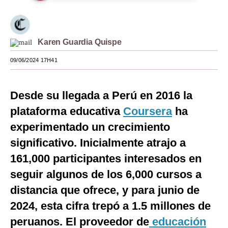
Moda
Estilos
Karen Guardia Quispe
Mundo
09/06/2024 17H41
EEUU
Desde su llegada a Perú en 2016 la
México
plataforma educativa
Coursera
ha
España
experimentado un crecimiento
Internacional
significativo. Inicialmente atrajo a
161,000 participantes interesados en
Tecnología
seguir algunos de los 6,000 cursos a
Club del Suscriptor
distancia que ofrece, y para junio de
Mix
2024, esta cifra trepó a 1.5 millones de
G de Gestión
peruanos. El proveedor de
educación