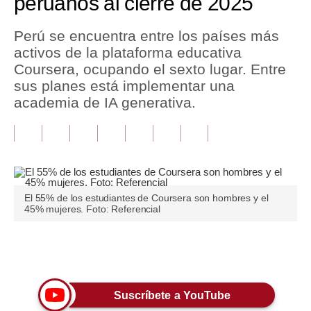
peruanos al cierre de 2025
Tu Dinero
Perú se encuentra entre los países más
activos de la plataforma educativa
Finanzas Personales
Coursera, ocupando el sexto lugar. Entre
Inmobiliarias
sus planes está implementar una
academia de IA generativa.
Plus G
Opinión
Editorial
Pregunta de hoy
El 55% de los estudiantes de Coursera son hombres y el
45% mujeres. Foto: Referencial
Blogs
Tendencias
Únete a nuestro canal
Lujo
Suscríbete a YouTube
Viajes