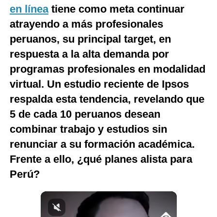
en línea
tiene como meta continuar
Notas Contratadas
atrayendo a más profesionales
Podcast
peruanos, su principal target, en
Gestión TV
respuesta a la alta demanda por
programas profesionales en modalidad
Videos
virtual. Un estudio reciente de Ipsos
Fotogalerías
respalda esta tendencia, revelando que
5 de cada 10 peruanos desean
combinar trabajo y estudios sin
gestion.pe
renunciar a su formación académica.
¿quiénes
Somos?
Frente a ello, ¿qué planes alista para
Términos
Perú?
Y
Condiciones
Política
De
Privacidad