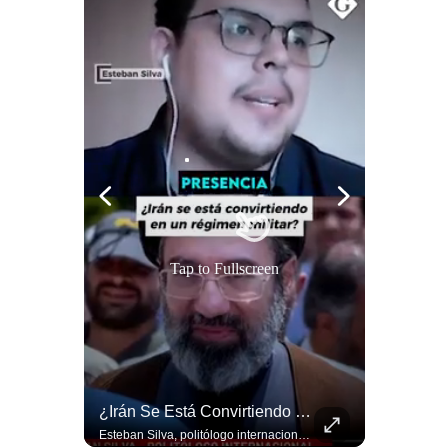
Politica
De
Cookies
Preguntas
Frecuentes
Tap to Fullscreen
¿Por Qué EE.UU. Necesita Desesperadamente Al Golfo? | Gestión Mundo
¿Irán Se Está Convirtiendo En Un Régimen Militar? | #radar24
Esteban Silva, politólogo internacional, explica que Estados Unidos necesita el apoyo territorial y marítimo de sus aliados del Golfo para operar cerca de Irán. Según su análisis, Teherán busca amenazar su estabilidad energética y económica para que estos gobiernos presionen a Washington y lo obliguen a negociar. #Iran #EEUU #Geopolitica #NoticiasInternacionales #Shorts 👉 Suscríbete y activa la campana para no perderte nuestro análisis diario. 🌎 Síguenos en nuestras redes sociales: 📌 Web oficial: https://gestion.pe/mundo/ 📌 LinkedIn: http://bit.ly/3HYIET0 📌 X (Twitter): http://bit.ly/4noZtX9 📌 TikTok: http://bit.ly/4evB6TO
Esteban Silva, politólogo internacional, señala que algunos analistas consideran que la estructura religiosa iraní estaría sirviendo para sostener el poder de una cúpula militar. Explica que la Guardia Revolucionaria está aumentando su influencia sobre la seguridad, las decisiones estratégicas y hasta asuntos económicos como el estrecho de Ormuz. #Iran #GuardiaRevolucionaria #Geopolitica #NoticiasInternacionales #Shorts 👉 Suscríbete y activa la campana para no perderte nuestro análisis diario. 🌎 Síguenos en nuestras redes sociales: 📌 Web oficial: https://gestion.pe/mundo/ 📌 LinkedIn: http://bit.ly/3HYIET0 📌 X (Twitter): http://bit.ly/4noZtX9 📌 TikTok: http://bit.ly/4evB6TO