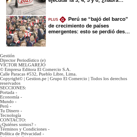
ejecutar la 3, 4, 5 y 6; ¿habrá
avances?
Perú se “bajó del barco”
PLUS
G
de crecimiento de países
emergentes: esto se perdió desde
2022
Gestión
Director Periodístico (e)
VÍCTOR MELGAREJO
© Empresa Editora El Comercio S.A.
Calle Paracas #532, Pueblo Libre, Lima.
Copyright© | Gestion.pe | Grupo El Comercio | Todos los derechos
reservados
SECCIONES:
Portada
-
Economía
-
Mundo
-
Perú
-
Tu Dinero
-
Tecnología
CONTACTO:
¿Quiénes somos?
-
Términos y Condiciones
-
Política de Privacidad
-