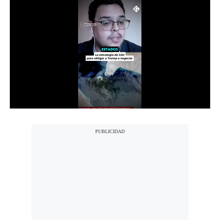
Notas Contratadas
Podcast
Gestión TV
Videos
Fotogalerías
gestion.pe
¿quiénes
Somos?
Términos
Y
Condiciones
Política
De
Privacidad