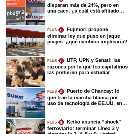
disparan más de 24%, pero en
una caen, ¿a cuál está afiliado
usted?
Fujimori propone
PLUS
G
eliminar ley que puso en jaque
peajes: ¿qué cambios implicaría?
UTP, UPN y Senati: las
PLUS
G
razones por la que los capitalinos
las prefieren para estudiar
Puerto de Chancay: lo
PLUS
G
que trae la marcha blanca por
uso de tecnología de EE.UU. en
mercancías
Keiko anuncia “shock”
PLUS
G
ferroviario: terminar Línea 2 y