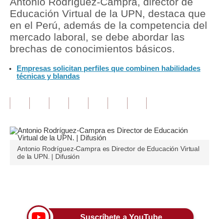
Antonio Rodríguez-Campra, director de
Educación Virtual de la UPN, destaca que
Tu Dinero
en el Perú, además de la competencia del
mercado laboral, se debe abordar las
Finanzas Personales
brechas de conocimientos básicos.
Inmobiliarias
Empresas solicitan perfiles que combinen habilidades
técnicas y blandas
Plus G
Opinión
Editorial
Pregunta de hoy
Antonio Rodríguez-Campra es Director de Educación Virtual
Blogs
de la UPN. | Difusión
Tendencias
Únete a nuestro canal
Lujo
Viajes
Suscríbete a YouTube