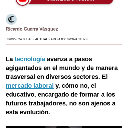
Moda
Estilos
Ricardo Guerra Vásquez
Mundo
03/09/2024 05H40
- ACTUALIZADO A 03/09/2024 11H29
EEUU
México
La
tecnología
avanza a pasos
España
agigantados en el mundo y de manera
trasversal en diversos sectores. El
Internacional
mercado laboral
y, cómo no, el
Tecnología
educativo, encargado de formar a los
Club del Suscriptor
futuros trabajadores, no son ajenos a
esta evolución.
Mix
G de Gestión