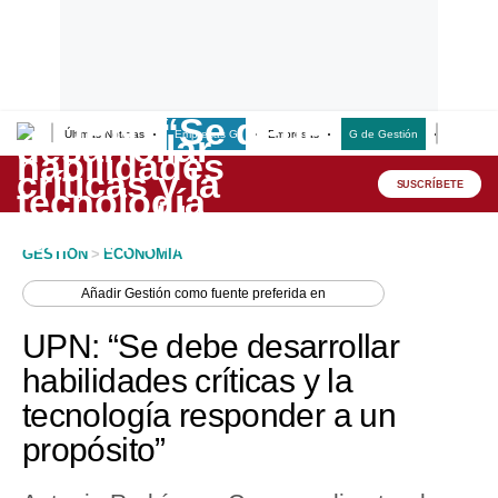
Últimas Noticias
Empresas G
Empresas
G de Gestión
Finanzas
Lo último
Peru Quiosco
SUSCRÍBETE
Portada
GESTION
>
ECONOMIA
Empresas
Añadir
Gestión
como fuente preferida en
Management & Empleo
UPN: “Se debe desarrollar
Economía
habilidades críticas y la
tecnología responder a un
Mercados
propósito”
Perú
Política