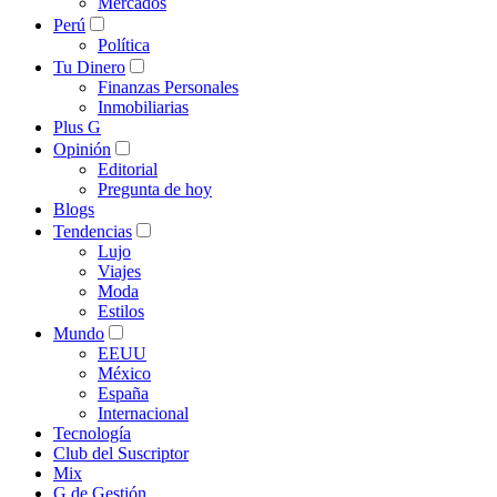
Mercados
Perú
Política
Tu Dinero
Finanzas Personales
Inmobiliarias
Plus G
Opinión
Editorial
Pregunta de hoy
Blogs
Tendencias
Lujo
Viajes
Moda
Estilos
Mundo
EEUU
México
España
Internacional
Tecnología
Club del Suscriptor
Mix
G de Gestión