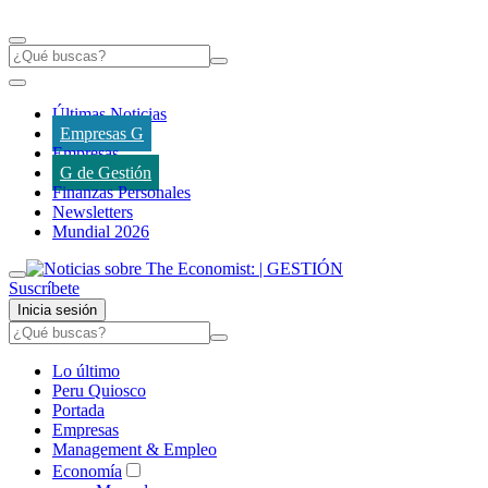
Últimas Noticias
Empresas G
Empresas
G de Gestión
Finanzas Personales
Newsletters
Mundial 2026
Suscríbete
Inicia sesión
Lo último
Peru Quiosco
Portada
Empresas
Management & Empleo
Economía