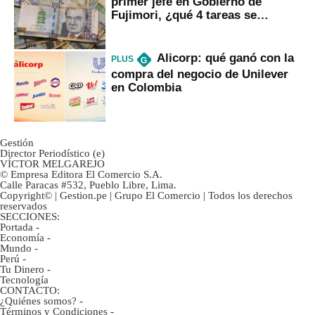
primer jefe en Gobierno de
Fujimori, ¿qué 4 tareas se
marcan urgentes?
Alicorp: qué ganó con la
PLUS
G
compra del negocio de Unilever
en Colombia
Gestión
Director Periodístico (e)
VÍCTOR MELGAREJO
© Empresa Editora El Comercio S.A.
Calle Paracas #532, Pueblo Libre, Lima.
Copyright© | Gestion.pe | Grupo El Comercio | Todos los derechos
reservados
SECCIONES:
Portada
-
Economía
-
Mundo
-
Perú
-
Tu Dinero
-
Tecnología
CONTACTO:
¿Quiénes somos?
-
Términos y Condiciones
-