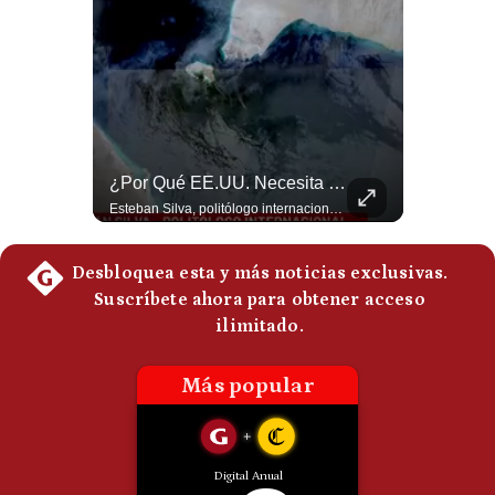
Felipe VI Se Reúne Con De La Espriella Antes De La Investidura | Gestión Mundo
¿Por Qué EE.UU. Necesita Desesperadamente Al Golfo? | Gestión Mundo
El rey Felipe VI de España llegó a Cali para reunirse con el presidente electo de Colombia, Abelardo de la Espriella, horas antes de su histórica investidura presidencial. Un encuentro clave que refuerza las relaciones diplomáticas y bilaterales entre ambas naciones antes de la ceremonia oficial. ¿Qué opinas sobre el papel diplomático de España en la política latinoamericana? #FelipeVI #DeLaEspriella #Colombia #Espana #PoliticaInternacional #Shorts 👉 Suscríbete y activa la campana para no perderte nuestro análisis diario. 🌎 Síguenos en nuestras redes sociales: 📌 Web oficial: https://gestion.pe/mundo/ 📌 LinkedIn: http://bit.ly/3HYIET0 📌 X (Twitter): http://bit.ly/4noZtX9 📌 TikTok: http://bit.ly/4evB6TO
Esteban Silva, politólogo internacional, explica que Estados Unidos necesita el apoyo territorial y marítimo de sus aliados del Golfo para operar cerca de Irán. Según su análisis, Teherán busca amenazar su estabilidad energética y económica para que estos gobiernos presionen a Washington y lo obliguen a negociar. #Iran #EEUU #Geopolitica #NoticiasInternacionales #Shorts 👉 Suscríbete y activa la campana para no perderte nuestro análisis diario. 🌎 Síguenos en nuestras redes sociales: 📌 Web oficial: https://gestion.pe/mundo/ 📌 LinkedIn: http://bit.ly/3HYIET0 📌 X (Twitter): http://bit.ly/4noZtX9 📌 TikTok: http://bit.ly/4evB6TO