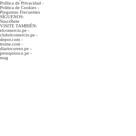
Política de Privacidad
-
Politica de Cookies
-
Preguntas Frecuentes
SÍGUENOS:
Suscríbete
VISITE TAMBIÉN:
elcomercio.pe
-
clubelcomercio.pe
-
depor.com
-
trome.com
-
diariocorreo.pe
-
peruquiosco.pe
-
mag