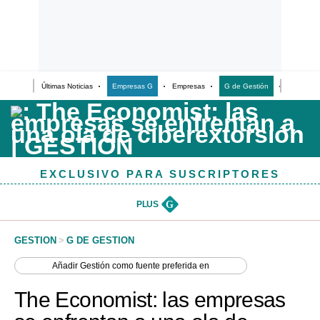
Últimas Noticias
Empresas G
Empresas
G de Gestión
Finanzas
Últimas Noticias
Casos de Estudio
Columnistas
EXCLUSIVO PARA SUSCRIPTORES
Infografías
Lifestyle
PLUS
G
Reportaje
GESTION
>
G DE GESTION
Añadir
Gestión
como fuente preferida en
The Economist: las empresas