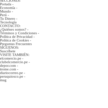
SECCIONES:
Portada
-
Economía
-
Mundo
-
Perú
-
Tu Dinero
-
Tecnología
CONTACTO:
¿Quiénes somos?
-
Términos y Condiciones
-
Política de Privacidad
-
Politica de Cookies
-
Preguntas Frecuentes
SÍGUENOS:
Suscríbete
VISITE TAMBIÉN:
elcomercio.pe
-
clubelcomercio.pe
-
depor.com
-
trome.com
-
diariocorreo.pe
-
peruquiosco.pe
-
mag