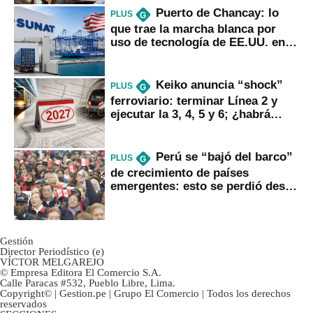
Puerto de Chancay: lo
PLUS
G
que trae la marcha blanca por
uso de tecnología de EE.UU. en
mercancías
Keiko anuncia “shock”
PLUS
G
ferroviario: terminar Línea 2 y
ejecutar la 3, 4, 5 y 6; ¿habrá
avances?
Perú se “bajó del barco”
PLUS
G
de crecimiento de países
emergentes: esto se perdió desde
2022
Gestión
Director Periodístico (e)
VÍCTOR MELGAREJO
© Empresa Editora El Comercio S.A.
Calle Paracas #532, Pueblo Libre, Lima.
Copyright© | Gestion.pe | Grupo El Comercio | Todos los derechos
reservados