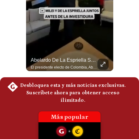
¿Irán Se Está Convirtiendo En Un Régimen Militar? | #radar24
Abelardo De La Espriella Se Reúne Con Javier Milei En Cali | Gestión Mundo
Esteban Silva, politólogo internacional, señala que algunos analistas consideran que la estructura religiosa iraní estaría sirviendo para sostener el poder de una cúpula militar. Explica que la Guardia Revolucionaria está aumentando su influencia sobre la seguridad, las decisiones estratégicas y hasta asuntos económicos como el estrecho de Ormuz. #Iran #GuardiaRevolucionaria #Geopolitica #NoticiasInternacionales #Shorts 👉 Suscríbete y activa la campana para no perderte nuestro análisis diario. 🌎 Síguenos en nuestras redes sociales: 📌 Web oficial: https://gestion.pe/mundo/ 📌 LinkedIn: http://bit.ly/3HYIET0 📌 X (Twitter): http://bit.ly/4noZtX9 📌 TikTok: http://bit.ly/4evB6TO
El presidente electo de Colombia, Abelardo de la Espriella, sostuvo una reunión bilateral en Cali con el mandatario argentino Javier Milei. El encuentro se dio pocas horas antes de la ceremonia de investidura presidencial para el periodo 2026-2030, marcando el inicio de una nueva alianza estratégica regional. #DeLaEspriella #JavierMilei #Colombia #Argentina #PoliticaLatina #Shorts 👉 Suscríbete y activa la campana para no perderte nuestro análisis diario. 🌎 Síguenos en nuestras redes sociales: 📌 Web oficial: https://gestion.pe/mundo/ 📌 LinkedIn: http://bit.ly/3HYIET0 📌 X (Twitter): http://bit.ly/4noZtX9 📌 TikTok: http://bit.ly/4evB6TO