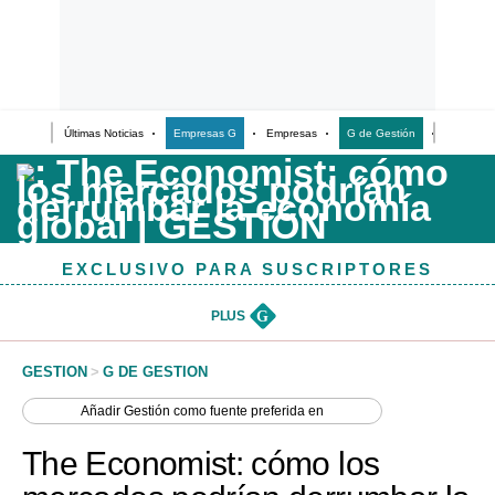
Últimas Noticias
Empresas G
Empresas
G de Gestión
Finanzas
Últimas Noticias
Casos de Estudio
Columnistas
EXCLUSIVO PARA SUSCRIPTORES
Infografías
Lifestyle
PLUS
G
Reportaje
GESTION
>
G DE GESTION
Añadir
Gestión
como fuente preferida en
The Economist: cómo los