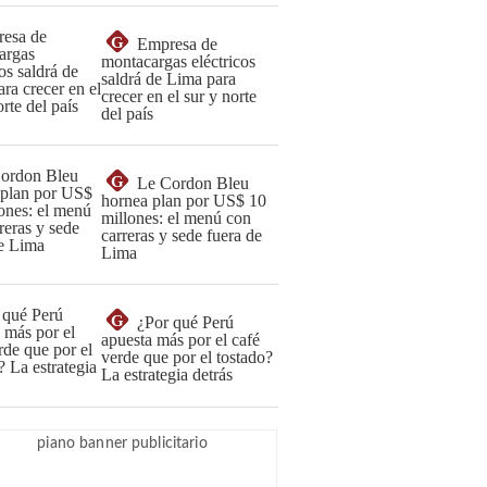
G
Empresa de
montacargas eléctricos
saldrá de Lima para
crecer en el sur y norte
del país
G
Le Cordon Bleu
hornea plan por US$ 10
millones: el menú con
carreras y sede fuera de
Lima
G
¿Por qué Perú
apuesta más por el café
verde que por el tostado?
La estrategia detrás