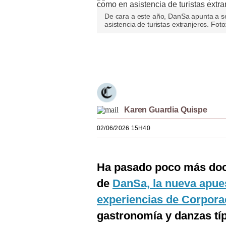
Estilos
De cara a este año, DanSa apunta a s
asistencia de turistas extranjeros. Fot
Mundo
EEUU
Únete a nuestro canal
México
España
Karen Guardia Quispe
Internacional
02/06/2026 15H40
Tecnología
Club del Suscriptor
Ha pasado poco más doc
Mix
de
DanSa, la nueva apues
G de Gestión
experiencias de Corpor
Notas Contratadas
gastronomía y danzas tí