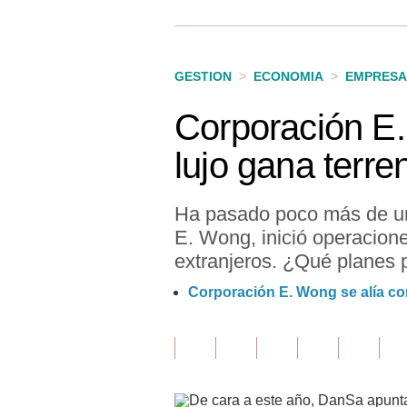
Finanzas Personales
Inmobiliarias
GESTION
>
ECONOMIA
>
EMPRESA
Plus G
Corporación E.
Opinión
lujo gana terre
Editorial
Pregunta de hoy
Ha pasado poco más de un
E. Wong, inició operacion
Blogs
extranjeros. ¿Qué planes 
Tendencias
Corporación E. Wong se alía con
Lujo
Viajes
Moda