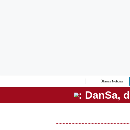
Lo último
Peru Quiosco
Portada
Empresas
Management & Empleo
Economía
Últimas Noticias
Mercados
Perú
Política
Tu Dinero