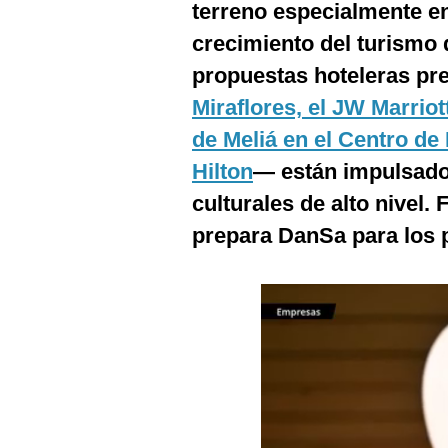
terreno especialmente ent
Podcast
crecimiento del turismo 
Gestión TV
propuestas hoteleras p
Videos
Miraflores, el JW Marriott
Fotogalerías
de Meliá en el Centro de
Hilton
— están impulsado
culturales de alto nivel.
gestion.pe
prepara DanSa para los
¿quiénes
Somos?
Términos
Y
Condiciones
Política
De
Privacidad
Politica