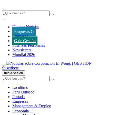
Últimas Noticias
Empresas G
Empresas
G de Gestión
Finanzas Personales
Newsletters
Mundial 2026
Suscríbete
Inicia sesión
Lo último
Peru Quiosco
Portada
Empresas
Management & Empleo
Economía