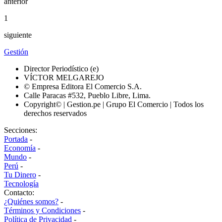
anterior
1
siguiente
Gestión
Director Periodístico (e)
VÍCTOR MELGAREJO
© Empresa Editora El Comercio S.A.
Calle Paracas #532, Pueblo Libre, Lima.
Copyright© | Gestion.pe | Grupo El Comercio | Todos los
derechos reservados
Secciones:
Portada
-
Economía
-
Mundo
-
Perú
-
Tu Dinero
-
Tecnología
Contacto:
¿Quiénes somos?
-
Términos y Condiciones
-
Política de Privacidad
-