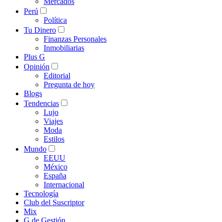
Mercados
Perú
Política
Tu Dinero
Finanzas Personales
Inmobiliarias
Plus G
Opinión
Editorial
Pregunta de hoy
Blogs
Tendencias
Lujo
Viajes
Moda
Estilos
Mundo
EEUU
México
España
Internacional
Tecnología
Club del Suscriptor
Mix
G de Gestión