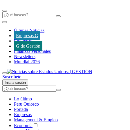
Últimas Noticias
Empresas G
Empresas
G de Gestión
Finanzas Personales
Newsletters
Mundial 2026
Suscríbete
Inicia sesión
Lo último
Peru Quiosco
Portada
Empresas
Management & Empleo
Economía