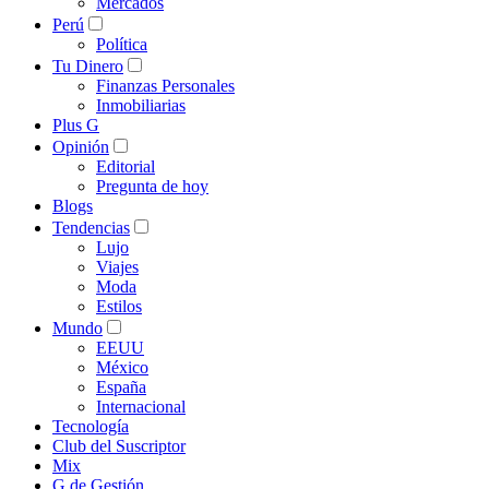
Mercados
Perú
Política
Tu Dinero
Finanzas Personales
Inmobiliarias
Plus G
Opinión
Editorial
Pregunta de hoy
Blogs
Tendencias
Lujo
Viajes
Moda
Estilos
Mundo
EEUU
México
España
Internacional
Tecnología
Club del Suscriptor
Mix
G de Gestión